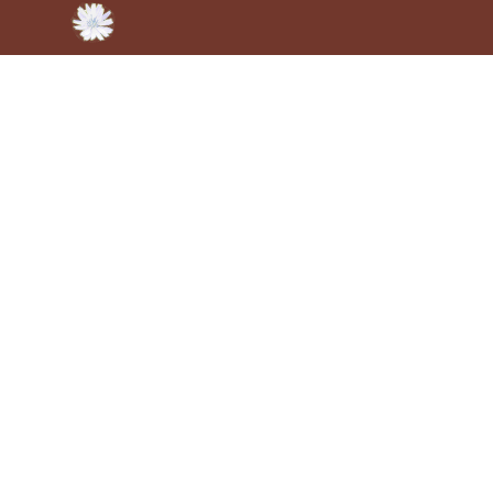
Lao Tze, Te-Tao Ching:
-De weg naar de hemel is als het spannen van een
boog,
het hoge gaat naar beneden, het lage omhoog.-
Het gevaar van vlees en vis eten
Gemiddeld zijn vegetariërs gezonder dan vleesetende
mensen. Ze lopen minder risico om ziekten op te lopen,