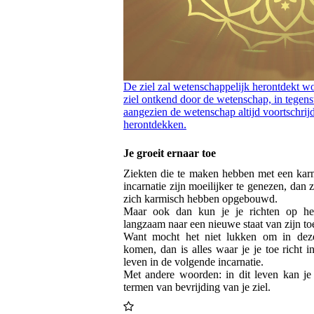
De ziel zal wetenschappelijk herontdekt w
ziel ontkend door de wetenschap, in tegenst
aangezien de wetenschap altijd voortschrijdt
herontdekken.
Je groeit ernaar toe
Ziekten die te maken hebben met een karm
incarnatie zijn moeilijker te genezen, dan z
zich karmisch hebben opgebouwd.
Maar ook dan kun je je richten op het 
langzaam naar een nieuwe staat van zijn toe
Want mocht het niet lukken om in deze 
komen, dan is alles waar je je toe richt i
leven in de volgende incarnatie.
Met andere woorden: in dit leven kan je 
termen van bevrijding van je ziel.