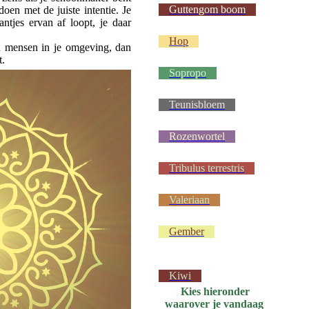
Guttengom boom
doen met de juiste intentie. Je
ntjes ervan af loopt, je daar
Hop
an mensen in je omgeving, dan
t.
Sopropo
Teunisbloem
Rozenwortel
Tribulus terrestris
Valeriaan
Gember
Kiwi
Kies hieronder
waarover je vandaag