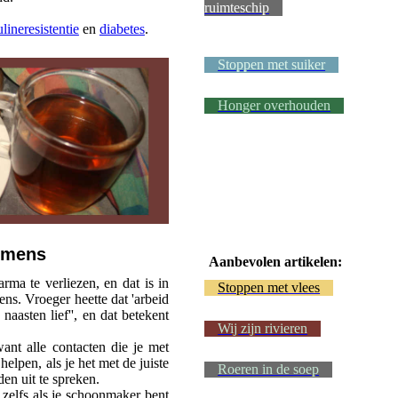
ruimteschip
ulineresistentie
en
diabetes
.
Stoppen met suiker
Honger overhouden
emens
Aanbevolen artikelen:
rma te verliezen, en dat is in
Stoppen met vlees
ns. Vroeger heette dat 'arbeid
 naasten lief'', en dat betekent
Wij zijn rivieren
want alle contacten die je met
lpen, als je het met de juiste
Roeren in de soep
den uit te spreken.
s zelfs als je schoonmaker bent