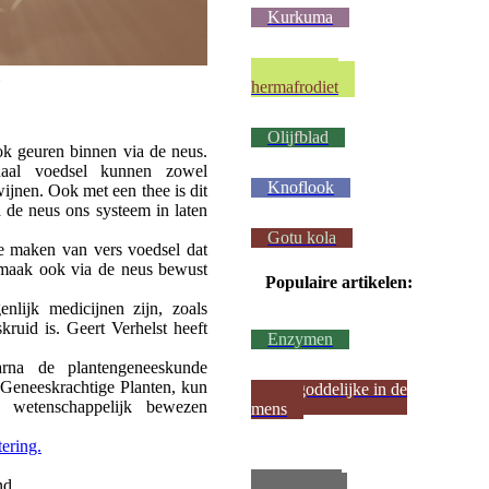
Kurkuma
Wij waren
hermafrodiet
Olijfblad
k geuren binnen via de neus.
naal voedsel kunnen zowel
Knoflook
jnen. Ook met een thee is dit
a de neus ons systeem in laten
Gotu kola
e maken van vers voedsel dat
smaak ook via de neus bewust
Populaire artikelen:
nlijk medicijnen zijn, zoals
kruid is. Geert Verhelst heeft
Enzymen
arna de plantengeneeskunde
Geneeskrachtige Planten, kun
Het goddelijke in de
d wetenschappelijk bewezen
mens
ering.
Metsel een
nd.