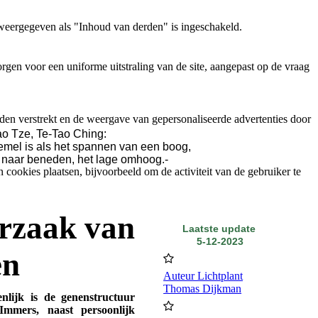
weergegeven als "Inhoud van derden" is ingeschakeld.
gen voor een uniforme uitstraling van de site, aangepast op de vraag
den verstrekt en de weergave van gepersonaliseerde advertenties door
o Tze, Te-Tao Ching:
emel is als het spannen van een boog,
 naar beneden, het lage omhoog.-
ookies plaatsen, bijvoorbeeld om de activiteit van de gebruiker te
rzaak van
Laatste update
5-12-2023
en
Auteur Lichtplant
Thomas Dijkman
nlijk is de genenstructuur
Immers, naast persoonlijk