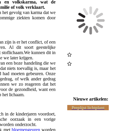
a en volkskarma, wat de
ilie of volk verklaart.
ijn het gevolg van karma dat we
sommige ziekten komen door
zijn is er het conflict, of een
n. Al dit soort geestelijke
 stoflichaam.We kunnen dit in
 we later krijgen.
 van een boze handeling die we
at niets toevallig is, maar het
ltijd had moeten gebeuren. Onze
gedrag, of welk ander gedrag
kunnen we zo reageren dat het
r voor de gezondheid, want een
p het lichaam.
Nieuwe artikelen:
Preplijst lichtplant
ich in de kinderjaren voordoet,
ische oorzaak in een vorige
e worden onderzocht.
ak met
bloemengeuren
worden