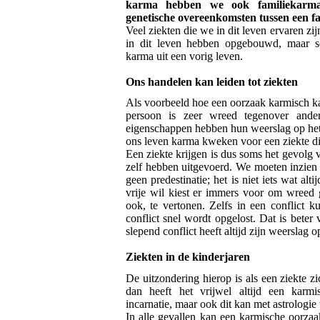
karma hebben we ook familiekarm
genetische overeenkomsten tussen een fam
Veel ziekten die we in dit leven ervaren z
in dit leven hebben opgebouwd, maar 
karma uit een vorig leven.
Ons handelen kan leiden tot ziekten
Als voorbeeld hoe een oorzaak karmisch kan 
persoon is zeer wreed tegenover andere
eigenschappen hebben hun weerslag op het
ons leven karma kweken voor een ziekte die
Een ziekte krijgen is dus soms het gevolg
zelf hebben uitgevoerd. We moeten inzien d
geen predestinatie; het is niet iets wat a
vrije wil kiest er immers voor om wreed 
ook, te vertonen. Zelfs in een conflict 
conflict snel wordt opgelost. Dat is bete
slepend conflict heeft altijd zijn weerslag o
Ziekten in de kinderjaren
De uitzondering hierop is als een ziekte z
dan heeft het vrijwel altijd een karm
incarnatie, maar ook dit kan met astrologi
In alle gevallen kan een karmische oorza