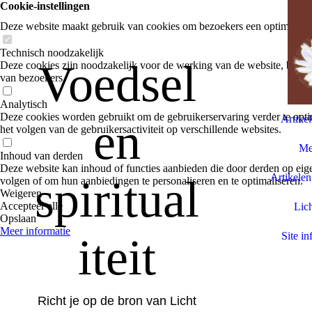
Cookie-instellingen
Deze website maakt gebruik van cookies om bezoekers een optimale ge
Technisch noodzakelijk
Voedsel
Deze cookies zijn noodzakelijk voor de werking van de website, bijvoo
van bezoekers.
Analytisch
Deze cookies worden gebruikt om de gebruikerservaring verder te optim
Artike
en
het volgen van de gebruikersactiviteit op verschillende websites.
Med
Inhoud van derden
Deze website kan inhoud of functies aanbieden die door derden op eige
Artikelen
spiritual
volgen of om hun aanbiedingen te personaliseren en te optimaliseren.
Weigeren
Accepteer alle
Lich
Opslaan
Meer informatie
iteit
Site in
Richt je op de bron van Licht