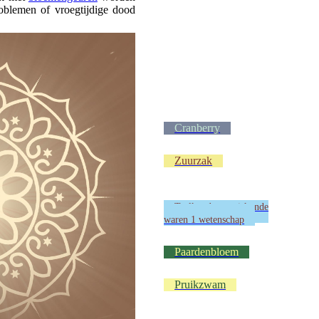
blemen of vroegtijdige dood
Cranberry
Zuurzak
Taalkunde en wiskunde
waren 1 wetenschap
Paardenbloem
Pruikzwam