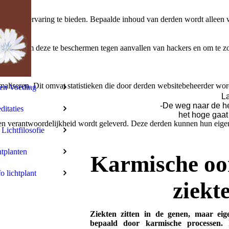
bruikerservaring te bieden. Bepaalde inhoud van derden wordt alleen 
rbeeld om deze te beschermen tegen aanvallen van hackers en om te zor
aliseren. Dit omvat statistieken die door derden websitebeheerder wor
len Voeding
La
-De weg naar de h
itaties
het hoge gaat
n verantwoordelijkheid wordt geleverd. Deze derden kunnen hun eigen c
 Lichtfilosofie
tplanten
Karmische oo
fo lichtplant
ziekt
Ziekten zitten in de genen, maar eige
bepaald door karmische processen. 