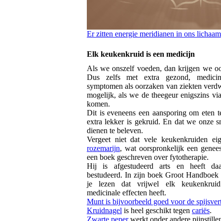
Er zitten energie meridianen in ons lichaam
Elk keukenkruid is een medicijn
Als we onszelf voeden, dan krijgen we oo
Dus zelfs met extra gezond, medici
symptomen als oorzaken van ziekten verdwi
mogelijk, als we de theegeur enigszins vi
komen.
Dit is eveneens een aansporing om eten t
extra lekker is gekruid. En dat we onze 
dienen te beleven.
Vergeet niet dat vele keukenkruiden eige
rozemarijn
, wat oorspronkelijk een genees
een boek geschreven over fytotherapie.
Hij is afgestudeerd arts en heeft da
bestudeerd. In zijn boek Groot Handboek 
je lezen dat vrijwel elk keukenkrui
medicinale effecten heeft.
Munt is bijvoorbeeld goed voor de spijsvert
Kruidnagel
is heel geschikt tegen
cariës
.
Zwarte peper
werkt onder andere pijnstille