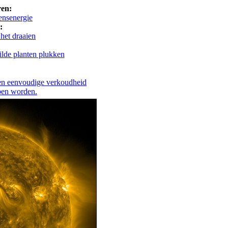
ren:
ensenergie
:
 het draaien
ilde planten plukken
Een eenvoudige verkoudheid
pen worden.