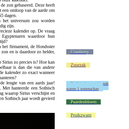
 de zon gebaseerd. Deze heeft
at een omloop van de aarde om
65 dagen.
n het universum zou worden
dig zijn.
recieze kalender op. De vraag
de Egyptenaren waardoor hun
tijd?
n het firmament, de Hondsster
ze zon en is daardoor zo helder,
Cranberry
p Sirius zo precies is? Hoe kan
Zuurzak
pelbaar is dan die van andere
de kalender zo exact wanneer
hanteren?
de lengte van een aards jaar!
Taalkunde en wiskunde
. Met hanteerde een Sothisch
waren 1 wetenschap
ag waarop Sirius verschijnt en
en Sothisch jaar wordt gevierd
Paardenbloem
Pruikzwam