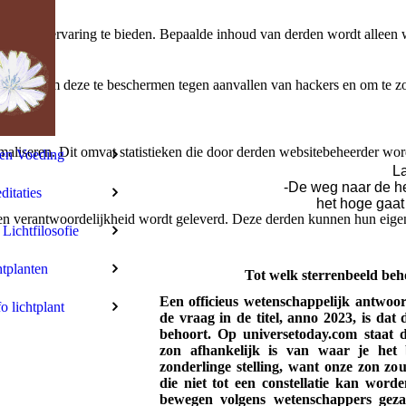
bruikerservaring te bieden. Bepaalde inhoud van derden wordt alleen 
rbeeld om deze te beschermen tegen aanvallen van hackers en om te zor
aliseren. Dit omvat statistieken die door derden websitebeheerder wor
len Voeding
La
-De weg naar de h
itaties
het hoge gaat
n verantwoordelijkheid wordt geleverd. Deze derden kunnen hun eigen c
 Lichtfilosofie
tplanten
Tot welk sterrenbeeld beh
Een officieus wetenschappelijk antwoo
fo lichtplant
de vraag in de titel, anno 2023, is dat 
behoort. Op universetoday.com staat d
zon afhankelijk is van waar je het 
zonderlinge stelling, want onze zon zo
die niet tot een constellatie kan word
bewegen volgens wetenschappers geza