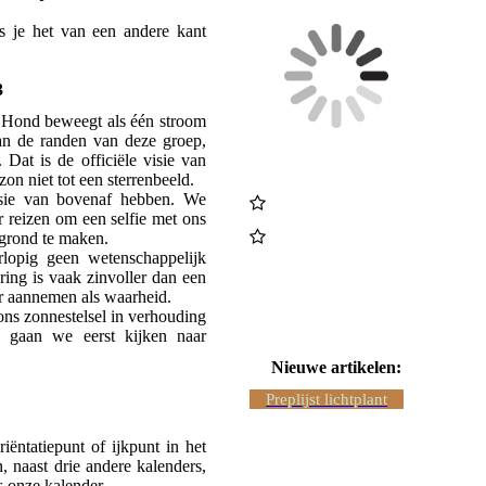
ls je het van een andere kant
.
3
e Hond beweegt als één stroom
an de randen van deze groep,
Dat is de officiële visie van
on niet tot een sterrenbeeld.
isie van bovenaf hebben. We
r reizen om een selfie met ons
ergrond te maken.
rlopig geen wetenschappelijk
ing is vaak zinvoller dan een
r aannemen als waarheid.
 ons zonnestelsel in verhouding
d gaan we eerst kijken naar
Nieuwe artikelen:
Preplijst lichtplant
iëntatiepunt of ijkpunt in het
, naast drie andere kalenders,
ls onze kalender.