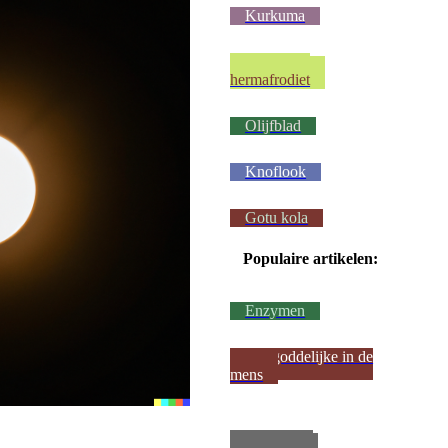
Kurkuma
Wij waren
hermafrodiet
Olijfblad
Knoflook
Gotu kola
Populaire artikelen:
Enzymen
Het goddelijke in de
mens
Metsel een