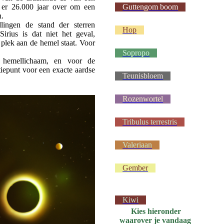
 er 26.000 jaar over om een
Guttengom boom
n.
lingen de stand der sterren
Hop
irius is dat niet het geval,
 plek aan de hemel staat. Voor
Sopropo
ls hemellichaam, en voor de
iepunt voor een exacte aardse
Teunisbloem
Rozenwortel
Tribulus terrestris
Valeriaan
Gember
Kiwi
Kies hieronder
waarover je vandaag