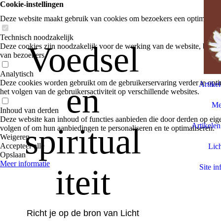
Cookie-instellingen
Deze website maakt gebruik van cookies om bezoekers een optimale ge
Technisch noodzakelijk
Voedsel
Deze cookies zijn noodzakelijk voor de werking van de website, bijvoo
van bezoekers.
Analytisch
Deze cookies worden gebruikt om de gebruikerservaring verder te optim
Artike
en
het volgen van de gebruikersactiviteit op verschillende websites.
Med
Inhoud van derden
Deze website kan inhoud of functies aanbieden die door derden op eige
Artikelen
spiritual
volgen of om hun aanbiedingen te personaliseren en te optimaliseren.
Weigeren
Accepteer alle
Lich
Opslaan
Meer informatie
iteit
Site in
Richt je op de bron van Licht