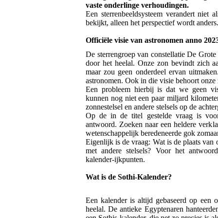
vaste onderlinge verhoudingen.
Een sterrenbeeldsysteem verandert niet a
bekijkt, alleen het perspectief wordt anders
Officiële visie van astronomen anno 202
De sterrengroep van constellatie De Grot
door het heelal. Onze zon bevindt zich a
maar zou geen onderdeel ervan uitmaken. 
astronomen. Ook in die visie behoort onze z
Een probleem hierbij is dat we geen v
kunnen nog niet een paar miljard kilomete
zonnestelsel en andere stelsels op de acht
Op de in de titel gestelde vraag is voo
antwoord. Zoeken naar een heldere verklar
wetenschappelijk beredeneerde gok zomaa
Eigenlijk is de vraag: Wat is de plaats van
met andere stelsels? Voor het antwoor
kalender-ijkpunten.
Wat is de Sothi-Kalender?
Een kalender is altijd gebaseerd op een or
heelal. De antieke Egyptenaren hanteerden
een Sothis-kalender, die net zo precies is a