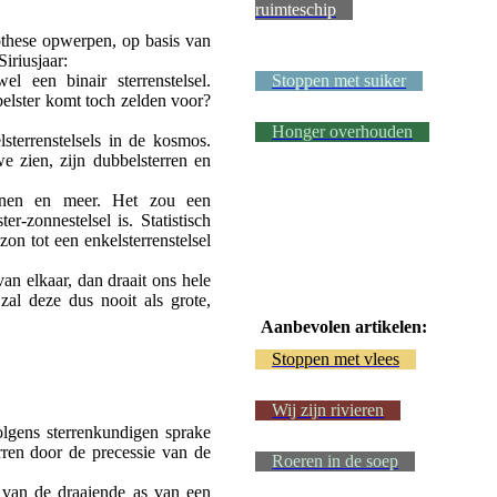
ruimteschip
othese opwerpen, op basis van
Siriusjaar:
l een binair sterrenstelsel.
Stoppen met suiker
elster komt toch zelden voor?
Honger overhouden
lsterrenstelsels in de kosmos.
 zien, zijn dubbelsterren en
onnen en meer. Het zou een
er-zonnestelsel is. Statistisch
zon tot een enkelsterrenstelsel
van elkaar, dan draait ons hele
 zal deze dus nooit als grote,
Aanbevolen artikelen:
Stoppen met vlees
Wij zijn rivieren
volgens sterrenkundigen sprake
rren door de precessie van de
Roeren in de soep
g van de draaiende as van een