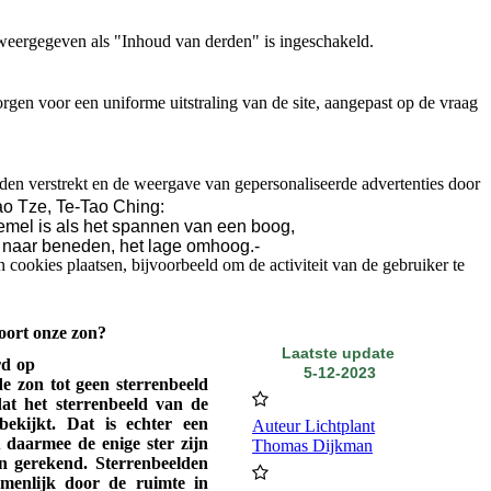
weergegeven als "Inhoud van derden" is ingeschakeld.
gen voor een uniforme uitstraling van de site, aangepast op de vraag
den verstrekt en de weergave van gepersonaliseerde advertenties door
o Tze, Te-Tao Ching:
emel is als het spannen van een boog,
 naar beneden, het lage omhoog.-
ookies plaatsen, bijvoorbeeld om de activiteit van de gebruiker te
oort onze zon?
Laatste update
rd op
5-12-2023
de zon tot geen sterrenbeeld
at het sterrenbeeld van de
bekijkt. Dat is echter een
Auteur Lichtplant
u daarmee de enige ster zijn
Thomas Dijkman
en gerekend. Sterrenbeelden
menlijk door de ruimte in