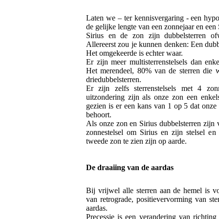
Laten we – ter kennisvergaring - een hyp
de gelijke lengte van een zonnejaar en een 
Sirius en de zon zijn dubbelsterren ofwe
Allereerst zou je kunnen denken: Een dubb
Het omgekeerde is echter waar.
Er zijn meer multisterrenstelsels dan enke
Het merendeel, 80% van de sterren die we
driedubbelsterren.
Er zijn zelfs sterrenstelsels met 4 z
uitzondering zijn als onze zon een enkelst
gezien is er een kans van 1 op 5 dat onze 
behoort.
Als onze zon en Sirius dubbelsterren zijn 
zonnestelsel om Sirius en zijn stelsel en
tweede zon te zien zijn op aarde.
De draaiing van de aardas
Bij vrijwel alle sterren aan de hemel is 
van retrograde, positievervorming van ste
aardas.
Precessie is een verandering van richtin