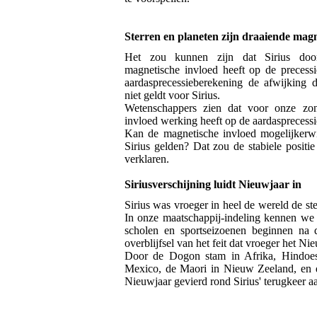
Sterren en planeten zijn draaiende mag
Het zou kunnen zijn dat Sirius door
magnetische invloed heeft op de precessi
aardasprecessieberekening de afwijking d
niet geldt voor Sirius.
Wetenschappers zien dat voor onze z
invloed werking heeft op de aardasprecess
Kan de magnetische invloed mogelijkerwi
Sirius gelden? Dat zou de stabiele positi
verklaren.
Siriusverschijning luidt Nieuwjaar in
Sirius was vroeger in heel de wereld de ste
In onze maatschappij-indeling kennen we n
scholen en sportseizoenen beginnen na 
overblijfsel van het feit dat vroeger het Ni
Door de Dogon stam in Afrika, Hindoes 
Mexico, de Maori in Nieuw Zeeland, en d
Nieuwjaar gevierd rond Sirius' terugkeer a