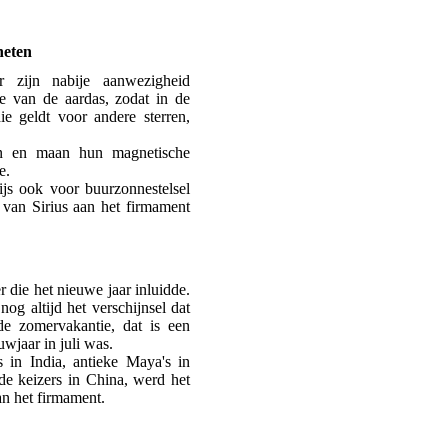
neten
 zijn nabije aanwezigheid
e van de aardas, zodat in de
ie geldt voor andere sterren,
on en maan hun magnetische
ie.
js ook voor buurzonnestelsel
e van Sirius aan het firmament
r die het nieuwe jaar inluidde.
og altijd het verschijnsel dat
de zomervakantie, dat is een
euwjaar in juli was.
in India, antieke Maya's in
e keizers in China, werd het
an het firmament.