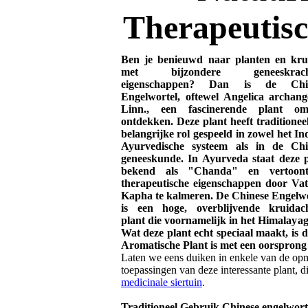
Therapeutis
Ben je benieuwd naar planten en kru
met bijzondere geneeskracht
eigenschappen? Dan is de Chi
Engelwortel, oftewel Angelica archang
Linn., een fascinerende plant o
ontdekken. Deze plant heeft traditionee
belangrijke rol gespeeld in zowel het In
Ayurvedische systeem als in de Chi
geneeskunde. In Ayurveda staat deze 
bekend als "Chanda" en vertoon
therapeutische eigenschappen door Va
Kapha te kalmeren. De Chinese Engelw
is een hoge, overblijvende kruidach
plant die voornamelijk in het Himalayage
Wat deze plant echt speciaal maakt, is d
Aromatische Plant is met een oorsprong
Laten we eens duiken in enkele van de op
toepassingen van deze interessante plant, d
medicinale siertuin
.
Traditioneel Gebruik Chinese engelwort