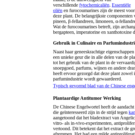
verschillende
fytochemicaliën
.
Essentiële
oliën
en furocoumarines zijn de meest voor
deze plant. De belangrijkste componenten va
pineen, β-fellandreen, limoneen, α-felland
Wat de furocoumarines betreft, zijn archang
bergapteen, imperatorine en xanthotoxine
Gebruik in Culinaire en Parfumindustri
Naast haar geneeskrachtige eigenschappen
een unieke geur die in alle delen van de pl
tot het gebruik van de plant in de vervaard
snoepgoed, parfums, wijnen en andere dran
heeft ervoor gezorgd dat deze plant zowel 
parfumindustrie wordt gewaardeerd.
Typisch gevormd blad van de Chinese eng
Plantaardige Antitumor Werking
De Chinese Engelwortel heeft de aandacht
die geïnteresseerd zijn in de strijd tegen
kan
aangetoond dat het bladextract van Angelic
vitro- als in-vivo-experimenten, antiprolif
vertoond. Dit betekent dat het extract de g
afremmen. Het had een milde antiproliferat