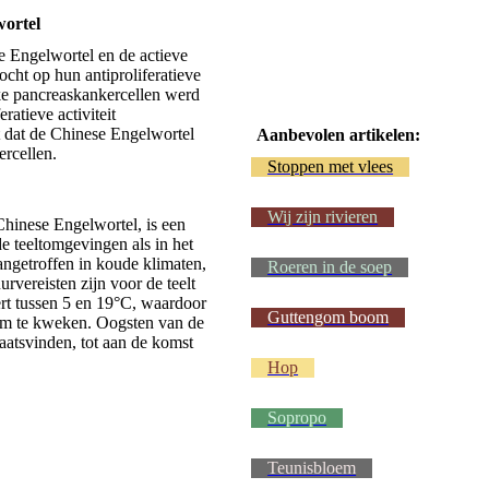
wortel
e Engelwortel en de actieve
cht op hun antiproliferatieve
jke pancreaskankercellen werd
ratieve activiteit
t dat de Chinese Engelwortel
Aanbevolen artikelen:
ercellen.
Stoppen met vlees
Wij zijn rivieren
Chinese Engelwortel, is een
de teeltomgevingen als in het
angetroffen in koude klimaten,
Roeren in de soep
rvereisten zijn voor de teelt
ert tussen 5 en 19°C, waardoor
Guttengom boom
 om te kweken. Oogsten van de
aatsvinden, tot aan de komst
Hop
Sopropo
Teunisbloem