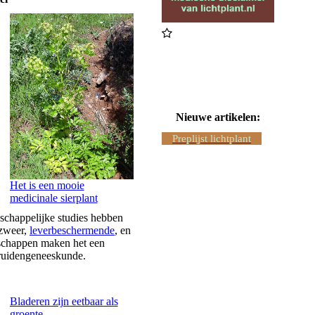
Nieuwe artikelen:
Preplijst lichtplant
Het is een mooie
medicinale sierplant
nschappelijke studies hebben
-zweer,
leverbeschermende
, en
nschappen maken het een
kruidengeneeskunde.
Bladeren zijn eetbaar als
groente