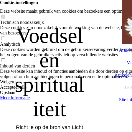
Cookie-instellingen
Deze website maakt gebruik van cookies om bezoekers een optimale ge
Technisch noodzakelijk
Voedsel
Deze cookies zijn noodzakelijk voor de werking van de website, bijvoo
van bezoekers.
Analytisch
Deze cookies worden gebruikt om de gebruikerservaring verder te optim
Artike
en
het volgen van de gebruikersactiviteit op verschillende websites.
Med
Inhoud van derden
Deze website kan inhoud of functies aanbieden die door derden op eige
Artikelen
spiritual
volgen of om hun aanbiedingen te personaliseren en te optimaliseren.
Weigeren
Accepteer alle
Lich
Opslaan
Meer informatie
iteit
Site in
Richt je op de bron van Licht