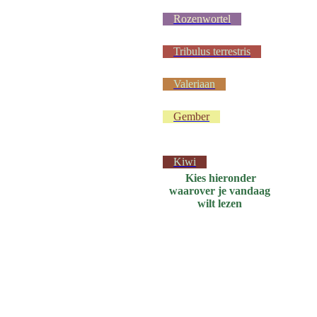
Rozenwortel
Tribulus terrestris
Valeriaan
Gember
Kiwi
Kies hieronder
waarover je vandaag
wilt lezen