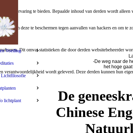
bruikerservaring te bieden. Bepaalde inhoud van derden wordt alleen 
rbeeld om deze te beschermen tegen aanvallen van hackers en om te zor
aliseren. Dit omvat statistieken die door derden websitebeheerder wor
len Voeding
La
-De weg naar de h
itaties
het hoge gaat
n verantwoordelijkheid wordt geleverd. Deze derden kunnen hun eigen c
 Lichtfilosofie
tplanten
De geneeskr
fo lichtplant
Chinese Eng
Natuurl