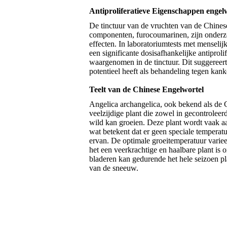
Antiproliferatieve Eigenschappen engel
De tinctuur van de vruchten van de Chines
componenten, furocoumarinen, zijn onderzo
effecten. In laboratoriumtests met menseli
een significante dosisafhankelijke antiprolife
waargenomen in de tinctuur. Dit suggereer
potentieel heeft als behandeling tegen kank
Teelt van de Chinese Engelwortel
Angelica archangelica, ook bekend als de 
veelzijdige plant die zowel in gecontroleer
wild kan groeien. Deze plant wordt vaak a
wat betekent dat er geen speciale temperatuu
ervan. De optimale groeitemperatuur varie
het een veerkrachtige en haalbare plant is
bladeren kan gedurende het hele seizoen pl
van de sneeuw.