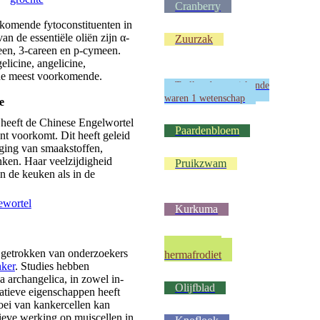
Cranberry
komende fytoconstituenten in
n de essentiële oliën zijn α-
Zuurzak
reen, 3-careen en p-cymeen.
elicine, angelicine,
 de meest voorkomende.
Taalkunde en wiskunde
waren 1 wetenschap
e
 heeft de Chinese Engelwortel
Paardenbloem
ant voorkomt. Dit heeft geleid
iging van smaakstoffen,
ken. Haar veelzijdigheid
Pruikzwam
in de keuken als in de
ewortel
Kurkuma
Wij waren
 getrokken van onderzoekers
hermafrodiet
ker
. Studies hebben
a archangelica, in zowel in-
Olijfblad
eratieve eigenschappen heeft
roei van kankercellen kan
ieve werking op muiscellen in