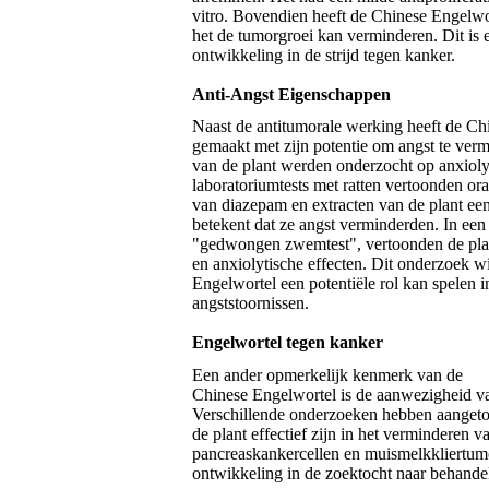
vitro. Bovendien heeft de Chinese Engelwo
het de tumorgroei kan verminderen. Dit is
ontwikkeling in de strijd tegen kanker.
Anti-Angst Eigenschappen
Naast de antitumorale werking heeft de Ch
gemaakt met zijn potentie om angst te verm
van de plant werden onderzocht op anxiolyt
laboratoriumtests met ratten vertoonden or
van diazepam en extracten van de plant een 
betekent dat ze angst verminderden. In een
"gedwongen zwemtest", vertoonden de plan
en anxiolytische effecten. Dit onderzoek wi
Engelwortel een potentiële rol kan spelen 
angststoornissen.
Engelwortel tegen kanker
Een ander opmerkelijk kenmerk van de
Chinese Engelwortel is de aanwezigheid va
Verschillende onderzoeken hebben aangetoo
de plant effectief zijn in het verminderen 
pancreaskankercellen en muismelkkliertumo
ontwikkeling in de zoektocht naar behande