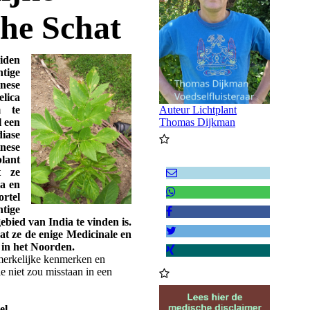
che Schat
iden
ige
nese
elica
m te
Auteur Lichtplant
l een
Thomas Dijkman
diase
nese
plant
t ze
ta en
ortel
tige
bied van India te vinden is.
at ze de enige Medicinale en
 in het Noorden.
merkelijke kenmerken en
ie niet zou misstaan in een
el