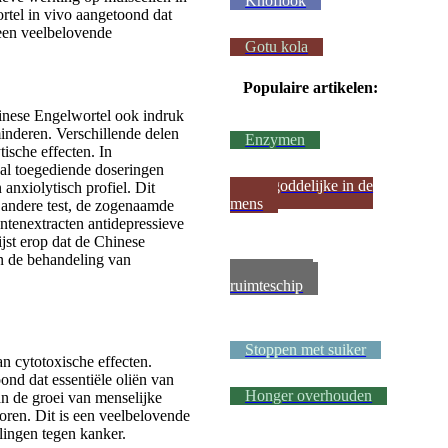
Knoflook
rtel in vivo aangetoond dat
 een veelbelovende
Gotu kola
Populaire artikelen:
inese Engelwortel ook indruk
inderen. Verschillende delen
Enzymen
ische effecten. In
aal toegediende doseringen
Het goddelijke in de
anxiolytisch profiel. Dit
mens
 andere test, de zogenaamde
tenextracten antidepressieve
jst erop dat de Chinese
in de behandeling van
Metsel een
ruimteschip
Stoppen met suiker
n cytotoxische effecten.
nd dat essentiële oliën van
Honger overhouden
van de groei van menselijke
ren. Dit is een veelbelovende
lingen tegen kanker.