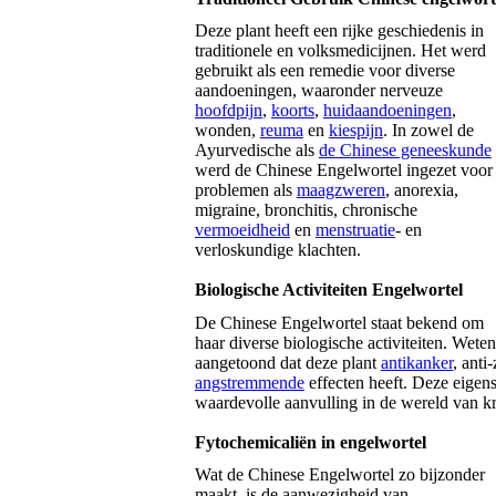
Deze plant heeft een rijke geschiedenis in
traditionele en volksmedicijnen. Het werd
gebruikt als een remedie voor diverse
aandoeningen, waaronder nerveuze
hoofdpijn
,
koorts
,
huidaandoeningen
,
wonden,
reuma
en
kiespijn
. In zowel de
Ayurvedische als
de Chinese geneeskunde
werd de Chinese Engelwortel ingezet voor
problemen als
maagzweren
, anorexia,
migraine, bronchitis, chronische
vermoeidheid
en
menstruatie
- en
verloskundige klachten.
Biologische Activiteiten Engelwortel
De Chinese Engelwortel staat bekend om
haar diverse biologische activiteiten. Wete
aangetoond dat deze plant
antikanker
, anti
angstremmende
effecten heeft. Deze eige
waardevolle aanvulling in de wereld van 
Fytochemicaliën in engelwortel
Wat de Chinese Engelwortel zo bijzonder
maakt, is de aanwezigheid van