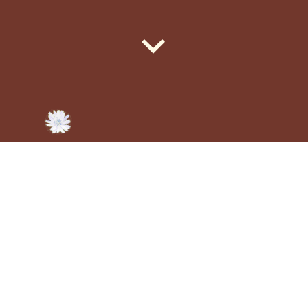
Lao Tze, Te-Tao Ching:
-De weg naar de hemel is als het spannen van een
boog,