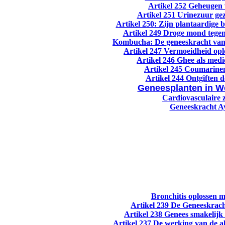
Artikel 252 Geheugen 
Artikel 251 Urinezuur ge
Artikel 250: Zijn plantaardige 
Artikel 249 Droge mond tege
Kombucha: De geneeskracht van
Artikel 247 Vermoeidheid opl
Artikel 246 Ghee als medi
Artikel 245 Coumarinen
Artikel 244 Ontgiften 
Geneesplanten in W
Cardiovasculaire 
Geneeskracht A
Bronchitis oplossen m
Artikel 239 De Geneeskrach
Artikel 238 Genees smakelijk
Artikel 237 De werking van de al