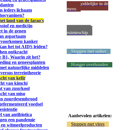
Het goddelijke in de
idanten
mens
in ieders lichaam
thocyaninen?
het land van de farao's
sstof en medicijn
Metsel een
et in de genen
ruimteschip
van aspartaam
en voorkomen kanker
Kan het tot AIDS leiden?
Stoppen met suiker
then ontkracht
e B1, Waarin zit het?
oeding en geneesplanten
Honger overhouden
 met natuurlijke middelen
versus terreintheorie
cht van kefir
cht van kimchi
ht van zuurkool
acht van miso
van zuurdesembrood
gefermenteerd voedsel
esistentie
l van antibiotica
Aanbevolen artikelen:
tegen een pandemie
Stoppen met vlees
m en witmeelproducten