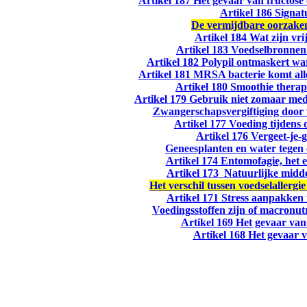
Artikel 187 Het gevaar van fructose 
Artikel 186 Signat
De vermijdbare oorzake
Artikel 184 Wat zijn vri
Artikel 183 Voedselbronne
Artikel 182 Polypil ontmaskert wa
Artikel 181 MRSA bacterie komt all
Artikel 180 Smoothie thera
Artikel 179 Gebruik niet zomaar med
Zwangerschapsvergiftiging door 
Artikel 177 Voeding tijdens
Artikel 176 Vergeet-je-g
Geneesplanten en water tegen 
Artikel 174 Entomofagie, het 
Artikel 173 Natuurlijke midde
Het verschil tussen voedselallergie
Artikel 171 Stress aanpakken
Voedingsstoffen zijn of macronut
Artikel 169 Het gevaar van
Artikel 168 Het gevaar 