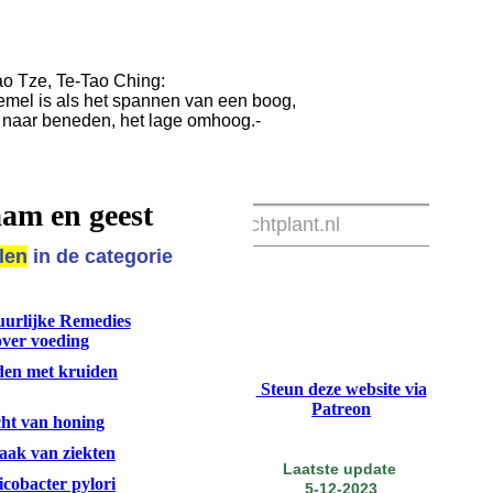
o Tze, Te-Tao Ching:
emel is als het spannen van een boog,
 naar beneden, het lage omhoog.-
aam en geest
elen
in de categorie
uurlijke Remedies
over voeding
jden met kruiden
Steun deze website via
Patreon
cht van honing
zaak van ziekten
Laatste update
icobacter pylori
5-12-2023