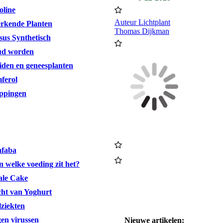
oline
Auteur Lichtplant
erkende Planten
Thomas Dijkman
sus Synthetisch
oud worden
iden en geneesplanten
ferol
oppingen
afaba
 welke voeding zit het?
ale Cake
ht van Yoghurt
lziekten
gen virussen
Nieuwe artikelen: