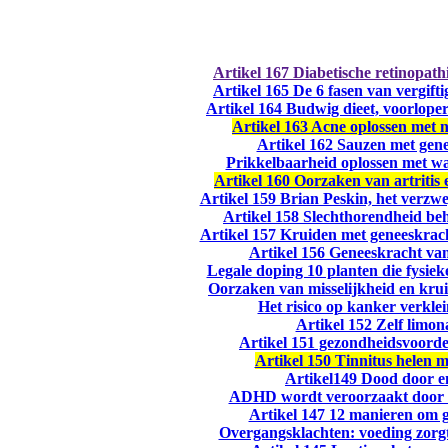
Artikel 167 Diabetische retinopat
Artikel 165 De 6 fasen van vergif
Artikel 164 Budwig dieet, voorlope
Artikel 163 Acne oplossen met 
Artikel 162 Sauzen met gen
Prikkelbaarheid oplossen met wa
Artikel 160 Oorzaken van artritis e
Artikel 159 Brian Peskin, het verzw
Artikel 158 Slechthorendheid be
Artikel 157 Kruiden met geneeskrac
Artikel 156 Geneeskracht va
Legale doping 10 planten die fysie
Oorzaken van misselijkheid en kru
Het risico op kanker verkle
Artikel 152 Zelf limo
Artikel 151 gezondheidsvoorde
Artikel 150 Tinnitus helen 
Artikel149 Dood door e
ADHD wordt veroorzaakt door su
Artikel 147 12 manieren om 
Overgangsklachten: voeding zorg