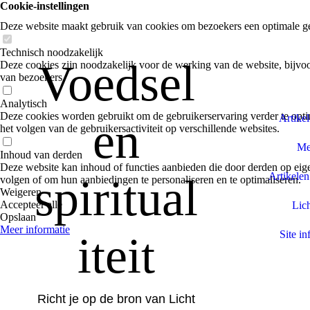
Cookie-instellingen
Deze website maakt gebruik van cookies om bezoekers een optimale ge
Technisch noodzakelijk
Voedsel
Deze cookies zijn noodzakelijk voor de werking van de website, bijvoo
van bezoekers.
Analytisch
Deze cookies worden gebruikt om de gebruikerservaring verder te optim
Artike
en
het volgen van de gebruikersactiviteit op verschillende websites.
Med
Inhoud van derden
Deze website kan inhoud of functies aanbieden die door derden op eige
Artikelen
spiritual
volgen of om hun aanbiedingen te personaliseren en te optimaliseren.
Weigeren
Accepteer alle
Lich
Opslaan
Meer informatie
iteit
Site in
Richt je op de bron van Licht