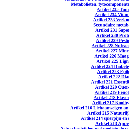
Metabolieten, fytocomponente
Artikel 235 Tan
Artikel 234 Vita
Artikel 233 Verko
Secundaire metabo
Artikel 231 Sapo
Artikel 230 Prot
Artikel 229 Pesti
Artikel 228 Nutrac
Artikel 227 Mine
Artikel 226 Maa
Artikel 225 Lig
Artikel 224 Diabete
Artikel 223 Epil
Artikel 222 Dia
Artikel 221 Essentië
Artikel 220 Quer
Artikel 219 Feno
Artikel 218 Flavo
Artikel 217 Koolh
Artikel 216 Lichaamseigen an
Artikel 215 Natuurli
Artikel 214 spierpijn en
Artikel 213 Appe
Astma bestrijden met medicinale v