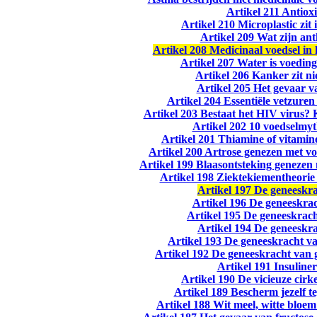
Artikel 211 Antiox
Artikel 210 Microplastic zit 
Artikel 209 Wat zijn an
Artikel 208 Medicinaal voedsel in 
Artikel 207 Water is voeding
Artikel 206 Kanker zit ni
Artikel 205 Het gevaar 
Artikel 204 Essentiële vetzur
Artikel 203 Bestaat het HIV virus? 
Artikel 202 10 voedselmy
Artikel 201 Thiamine of vitamin
Artikel 200 Artrose genezen met v
Artikel 199 Blaasontsteking genezen
Artikel 198 Ziektekiementheorie 
Artikel 197 De geneeskra
Artikel 196 De geneeskra
Artikel 195 De geneeskrac
Artikel 194 De geneeskr
Artikel 193 De geneeskracht 
Artikel 192 De geneeskracht van 
Artikel 191 Insuliner
Artikel 190 De vicieuze cirke
Artikel 189 Bescherm jezelf 
Artikel 188 Wit meel, witte bloe