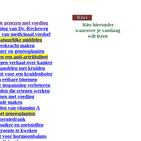
Kiwi
hie genezen met voeding
Kies hieronder
tiging van Dr. Reckeweg
waarover je vandaag
r van medicinaal voedsel
wilt lezen
natuurlijke middelen
eeskracht maken
ter en geneesplanten
n een anti-artritisdieet
egen verhaal over kanker
handelen met kruiden
ht voor een kruidenboter
n eetbare bloemen
ke inspanning verbeteren
iden die ertegen werken
inen met voeding
nade maken
len van vitamine A
met geneesplanten
nergiedrank
iker en zoetstoffen
groente te kweken
t voor hormoonbalans