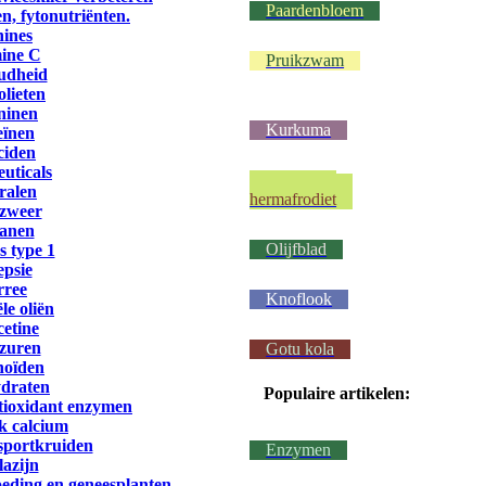
Paardenbloem
n, fytonutriënten.
nines
mine C
Pruikzwam
udheid
lieten
ninen
Kurkuma
eïnen
ciden
euticals
Wij waren
ralen
hermafrodiet
gzweer
nanen
Olijfblad
s type 1
epsie
rree
Knoflook
le oliën
cetine
lzuren
Gotu kola
noïden
ydraten
Populaire artikelen:
tioxidant enzymen
jk calcium
 sportkruiden
Enzymen
lazijn
oeding en geneesplanten