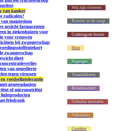
of glucose fructosesiroop
uurleer
Wij zijn rivieren
n van kanker
je radicalen?
Roeren in de soep
n van magnesium
re gezicht farmaceuten
een in ziekenhuizen voor
Guttengom boom
pie voor vrouwen
icijnen bij zwangerschap
voedingsstoffentekort
Hop
 de zwangerschap
ewicht dieet
Sopropo
concentratieverlies
eten van ongedierte
len tegen virussen
Teunisbloem
 en voedselintolerantie
 met geneesplanten
Rozenwortel
riënt of micronutriënt
 lightproducten
van frisdrank
Tribulus terrestris
Valeriaan
Gember