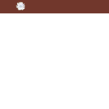
Lao Tze, Te-Tao Ching:
-De weg naar de hemel is als het spannen van een
boog,
het hoge gaat naar beneden, het lage omhoog.-
Kanker zit niet in de genen
Op feestjes wordt vaak gezegd dat artsen inmiddels zoveel