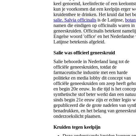
keel genoemd, keelinfectie of een keelonts
kun je voorkomen dat een keelpijn erger w
kruidenthee te drinken. Het kruid dat het be
salie. Salvia officinalis
is de Latijnse,
botan
namen die eindigen op officinalis waren in
geneeskruiden. Officinalis betekent namelij
Engelse woord 'office' en het Nederlandse w
Latijnse betekenis afgeleid.
Salie was officieel geneeskruid
Salie behoorde in Nederland lang tot de
officiële geneeskruiden, totdat de
farmaceutische industrie met een harde
politieke en media lobby dit concept van
officiële geneeskruiden om zeep heeft geh
en begin 20e eeuw. In die tijd is het conce
synthetische stof beter werkt dan een natuurl
sinds begin 21e eeuw zijn er echter legio
gepubliceerd die de grote nadelen van synt
benadrukken, en het belang van geneeskru
onderzoekslicht plaatsen.
Kruiden tegen keelpijn
Deze onderstaande kruiden kunnen op