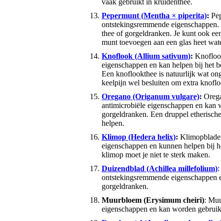
vaak gebruikt in kruidenthee.
Pepermunt (Mentha × piperita)
:
Pep
ontstekingsremmende eigenschappen. 
thee of gorgeldranken. Je kunt ook e
munt toevoegen aan een glas heet wate
Knoflook (Allium sativum)
:
Knoflook
eigenschappen en kan helpen bij het be
Een knoflookthee is natuurlijk wat ong
keelpijn wel besluiten om extra knofl
Oregano (Origanum vulgare)
:
Orega
antimicrobiële eigenschappen en kan w
gorgeldranken. Een druppel etherisch
helpen.
Klimop (Hedera helix)
:
Klimopblader
eigenschappen en kunnen helpen bij ho
klimop moet je niet te sterk maken.
Duizendblad (Achillea millefolium)
:
ontstekingsremmende eigenschappen e
gorgeldranken.
Muurbloem (Erysimum cheiri)
: Muu
eigenschappen en kan worden gebruikt