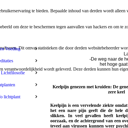
bruikerservaring te bieden. Bepaalde inhoud van derden wordt alleen 
rbeeld om deze te beschermen tegen aanvallen van hackers en om te zor
aliseren. Dit omvat statistieken die door derden websitebeheerder wor
len Voeding
La
-De weg naar de h
itaties
het hoge gaat
n verantwoordelijkheid wordt geleverd. Deze derden kunnen hun eigen c
 Lichtfilosofie
tplanten
Keelpijn genezen met kruiden: De gene
zere keel
fo lichtplant
Keelpijn is een vervelende ziekte omdat
het een nare pijn geeft die de hele d
slikken. In veel gevallen heeft keelpi
oorzaak, en de achtergrond van een ove
teveel aan virussen kunnen weer psychis