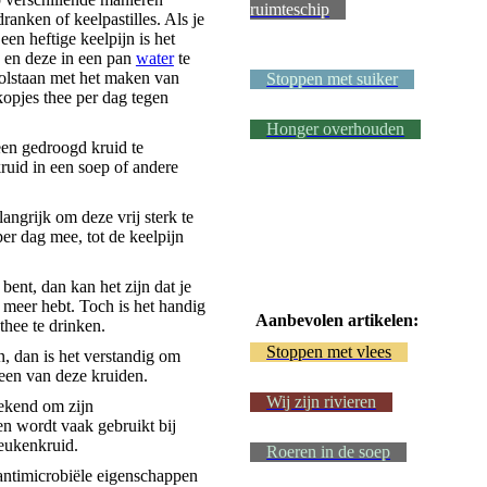
ruimteschip
ranken of keelpastilles. Als je
een heftige keelpijn is het
 en deze in een pan
water
te
volstaan met het maken van
Stoppen met suiker
kopjes thee per dag tegen
Honger overhouden
 een gedroogd kruid te
ruid in een soep of andere
angrijk om deze vrij sterk te
per dag mee, tot de keelpijn
 bent, dan kan het zijn dat je
n meer hebt. Toch is het handig
Aanbevolen artikelen:
thee te drinken.
Stoppen met vlees
n, dan is het verstandig om
een van deze kruiden.
Wij zijn rivieren
bekend om zijn
n wordt vaak gebruikt bij
keukenkruid.
Roeren in de soep
antimicrobiële eigenschappen