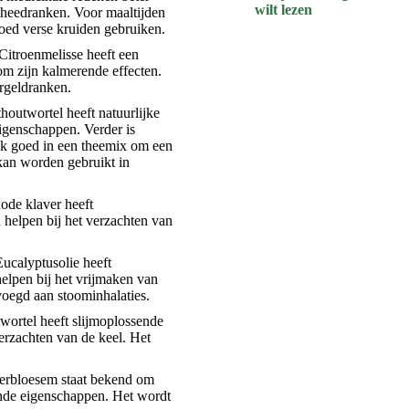
wilt lezen
theedranken. Voor maaltijden
goed verse kruiden gebruiken.
Citroenmelisse heeft een
om zijn kalmerende effecten.
rgeldranken.
houtwortel heeft natuurlijke
igenschappen. Verder is
ok goed in een theemix om een
kan worden gebruikt in
de klaver heeft
helpen bij het verzachten van
ucalyptusolie heeft
elpen bij het vrijmaken van
oegd aan stoominhalaties.
ortel heeft slijmoplossende
erzachten van de keel. Het
erbloesem staat bekend om
nde eigenschappen. Het wordt