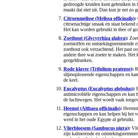
gedroogde kruiden kunt gebruiken in 
maakt dat niet uit. Dan kun je net zo 
Citroenmelisse (Melissa officinalis)
:
citroenachtige smaak en staat bekend 
Het kan worden gebruikt in thee of go
Zoethout (Glycyrrhiza glabra)
:
Zoet
zoetstoffen en ontstekingsremmende e
zoethout ook verzachtend. Het past o
andere thee wat zoeter te maken. Het 
gorgeldranken.
Rode klaver (Trifolium pratense)
:
Ro
slijmoplossende eigenschappen en kan 
de keel.
Eucalyptus (Eucalyptus globulus)
:
E
antimicrobiële eigenschappen en kan h
de luchtwegen. Het wordt vaak toegev
Heemst (Althaea officinalis)
:
Heemstw
eigenschappen en kan helpen bij het v
werd in het oude Egypte al gebruikt.
Vlierbloesem (Sambucus nigra)
:
Vli
zijn kalmerende en ontstekingsremme