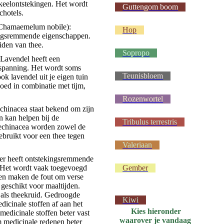
keelontstekingen. Het wordt
Guttengom boom
chotels.
Chamaemelum nobile):
Hop
ingsremmende eigenschappen.
iden van thee.
Sopropo
Lavendel heeft een
tspanning. Het wordt soms
Teunisbloem
ok lavendel uit je eigen tuin
oed in combinatie met tijm,
Rozenwortel
chinacea staat bekend om zijn
 kan helpen bij de
Tribulus terrestris
echinacea worden zowel de
gebruikt voor een thee tegen
Valeriaan
 heeft ontstekingsremmende
. Het wordt vaak toegevoegd
Gember
en maken de fout om verse
 geschikt voor maaltijden.
als theekruid. Gedroogde
Kiwi
icinale stoffen af aan het
Kies hieronder
medicinale stoffen beter vast
waarover je vandaag
om medicinale redenen beter