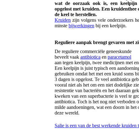
wat de oorzaak ook is, een keelpijn
opgelost met kruiden. Een kruidenthee 
de keel te herstellen.
Kruiden
zijn volgens vele onderzoekers he
minste
bijwerkingen
bij een keelpijn.
Reguliere aanpak brengt gevaren met z
De reguliere commerciële geneeskunde
beveelt vaak
antibiotica
en
paracetamol
aan tegen keelpijn, twee medicijnen met e
Een keelpijn is juist typisch een aandoening
gebruiken omdat het met een kruid soms bi
3 dagen is opgelost. Te veel antibiotica gebr
vooral niet als het om een niet dodelijke zi
resistentie van bacteriën en het daaraan g
kweken van een superbacterie is veel te gro
antibiotica. Toch is het nog niet verboden o
milde aandoeningen, wat een doorn in het o
deze wereld.
Salie is een van de best werkende kruiden 