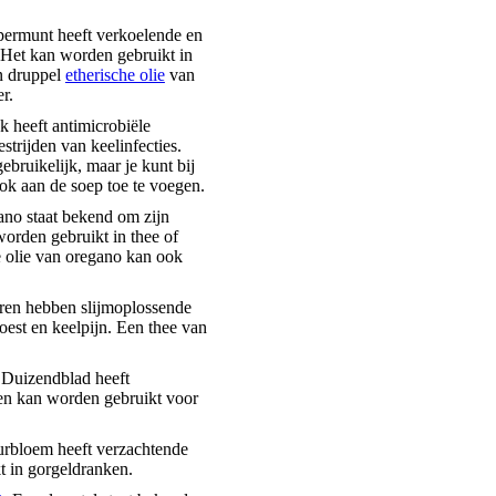
ermunt heeft verkoelende en
Het kan worden gebruikt in
en druppel
etherische olie
van
r.
 heeft antimicrobiële
strijden van keelinfecties.
ebruikelijk, maar je kunt bij
ook aan de soep toe te voegen.
no staat bekend om zijn
orden gebruikt in thee of
e olie van oregano kan ook
en hebben slijmoplossende
est en keelpijn. Een thee van
 Duizendblad heeft
n kan worden gebruikt voor
rbloem heeft verzachtende
 in gorgeldranken.