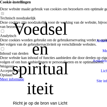
Cookie-instellingen
Deze website maakt gebruik van cookies om bezoekers een optimale ge
Technisch noodzakelijk
Voedsel
Deze cookies zijn noodzakelijk voor de werking van de website, bijvoo
van bezoekers.
Analytisch
Deze cookies worden gebruikt om de gebruikerservaring verder te optim
Artike
en
het volgen van de gebruikersactiviteit op verschillende websites.
Med
Inhoud van derden
Deze website kan inhoud of functies aanbieden die door derden op eige
Artikelen
spiritual
volgen of om hun aanbiedingen te personaliseren en te optimaliseren.
Weigeren
Accepteer alle
Lich
Opslaan
Meer informatie
iteit
Site in
Richt je op de bron van Licht