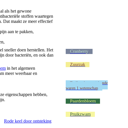
aal als het gewone
tibacteriële stoffen waartegen
n. Dat maakt ze meer effectief
pijn aan te pakken,
en,
l sneller doen herstellen. Het
Cranberry
ijn door bacteriën, en ook dan
Zuurzak
eem
in het algemeen
aam meer weerbaar en
Taalkunde en wiskunde
waren 1 wetenschap
deze eigenschappen hebben,
ijn.
Paardenbloem
Pruikzwam
Rode keel door ontsteking