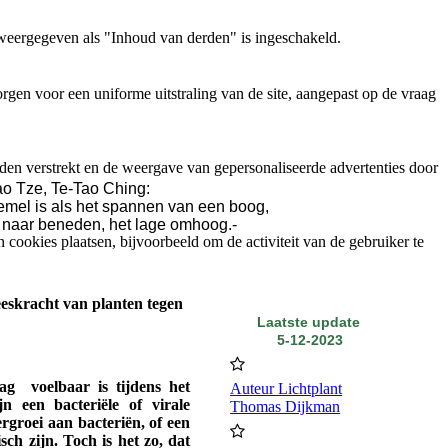
weergegeven als "Inhoud van derden" is ingeschakeld.
gen voor een uniforme uitstraling van de site, aangepast op de vraag
den verstrekt en de weergave van gepersonaliseerde advertenties door
o Tze, Te-Tao Ching:
emel is als het spannen van een boog,
 naar beneden, het lage omhoog.-
ookies plaatsen, bijvoorbeeld om de activiteit van de gebruiker te
eskracht van planten tegen
Laatste update
5-12-2023
ag voelbaar is tijdens het
Auteur Lichtplant
jn een bacteriële of virale
Thomas Dijkman
rgroei aan bacteriën, of een
ch zijn. Toch is het zo, dat