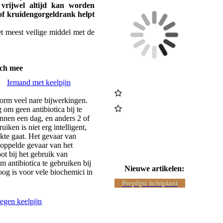
 vrijwel altijd kan worden
of kruidengorgeldrank helpt
t meest veilige middel met de
ich mee
Iemand met keelpijn
norm veel nare bijwerkingen.
 om geen antibiotica bij te
nnen een dag, en anders 2 of
uiken is niet erg intelligent,
ekte gaat. Het gevaar van
ekoppelde gevaar van het
ot bij het gebruik van
m antibiotica te gebruiken bij
Nieuwe artikelen:
og is voor vele biochemici in
Preplijst lichtplant
tegen keelpijn