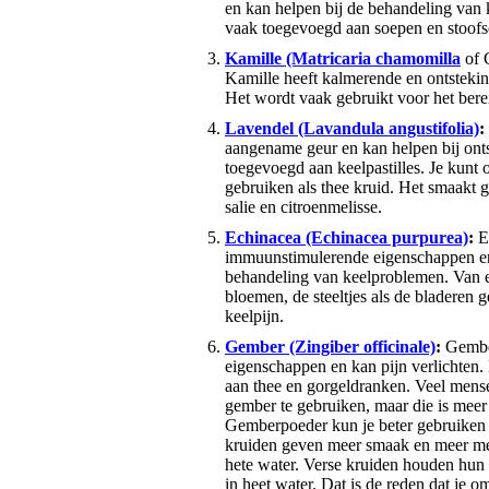
en kan helpen bij de behandeling van 
vaak toegevoegd aan soepen en stoofs
Kamille (Matricaria chamomilla
of 
Kamille heeft kalmerende en ontstek
Het wordt vaak gebruikt voor het bere
Lavendel (Lavandula angustifolia)
:
aangename geur en kan helpen bij on
toegevoegd aan keelpastilles. Je kunt o
gebruiken als thee kruid. Het smaakt g
salie en citroenmelisse.
Echinacea (Echinacea purpurea)
:
E
immuunstimulerende eigenschappen en
behandeling van keelproblemen. Van 
bloemen, de steeltjes als de bladeren 
keelpijn.
Gember (Zingiber officinale)
:
Gember
eigenschappen en kan pijn verlichten
aan thee en gorgeldranken. Veel mens
gember te gebruiken, maar die is meer
Gemberpoeder kun je beter gebruiken 
kruiden geven meer smaak en meer med
hete water. Verse kruiden houden hun 
in heet water. Dat is de reden dat je 