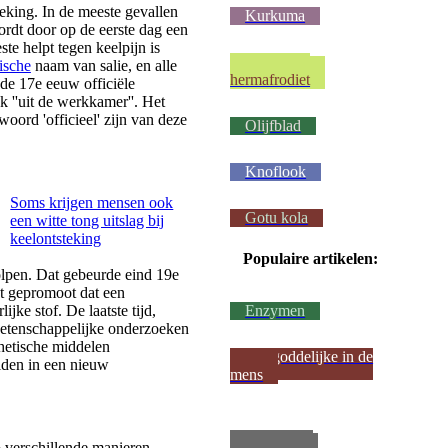
teking. In de meeste gevallen
Kurkuma
ordt door op de eerste dag een
ste helpt tegen keelpijn is
Wij waren
ische
naam van salie, en alle
hermafrodiet
 de 17e eeuw officiële
k ''uit de werkkamer''. Het
oord 'officieel' zijn van deze
Olijfblad
Knoflook
Soms krijgen mensen ook
Gotu kola
een witte tong uitslag bij
keelontsteking
Populaire artikelen:
olpen. Dat gebeurde eind 19e
pt gepromoot dat een
ijke stof. De laatste tijd,
Enzymen
 wetenschappelijke onderzoeken
hetische middelen
Het goddelijke in de
iden in een nieuw
mens
Metsel een
 verschillende manieren