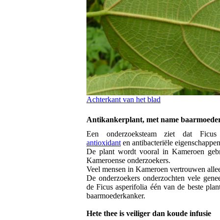
Achterkant van het blad
Antikankerplant, met name baarmoede
Een onderzoeksteam ziet dat Ficus a
antioxidant
en antibacteriële eigenschappen
De plant wordt vooral in Kameroen geb
Kameroense onderzoekers.
Veel mensen in Kameroen vertrouwen alle
De onderzoekers onderzochten vele genees
de Ficus asperifolia één van de beste plan
baarmoederkanker.
Hete thee is veiliger dan koude infusie