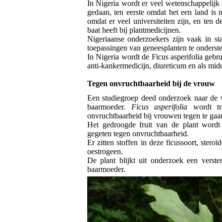
In Nigeria wordt er veel wetenschappelijk
gedaan, ten eerste omdat het een land is 
omdat er veel universiteiten zijn, en ten
baat heeft bij plantmedicijnen.
Nigeriaanse onderzoekers zijn vaak in sta
toepassingen van geneesplanten te onderst
In Nigeria wordt de Ficus asperifolia gebr
anti-kankermedicijn, diureticum en als midd
Tegen onvruchtbaarheid bij de vrouw
Een studiegroep deed onderzoek naar de 
baarmoeder.
Ficus asperifolia
wordt tra
onvruchtbaarheid bij vrouwen tegen te gaa
Het gedroogde fruit van de plant word
gegeten tegen onvruchtbaarheid.
Er zitten stoffen in deze ficussoort, stero
oestrogeen.
De plant blijkt uit onderzoek een verste
baarmoeder.