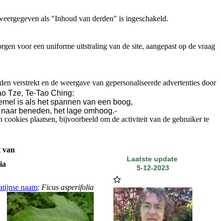
weergegeven als "Inhoud van derden" is ingeschakeld.
gen voor een uniforme uitstraling van de site, aangepast op de vraag
den verstrekt en de weergave van gepersonaliseerde advertenties door
o Tze, Te-Tao Ching:
emel is als het spannen van een boog,
 naar beneden, het lage omhoog.-
ookies plaatsen, bijvoorbeeld om de activiteit van de gebruiker te
 van
Laatste update
ia
5-12-2023
atijnse naam
:
Ficus asperifolia