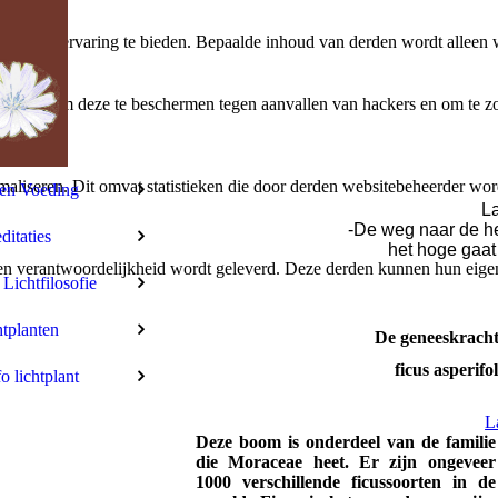
bruikerservaring te bieden. Bepaalde inhoud van derden wordt alleen 
rbeeld om deze te beschermen tegen aanvallen van hackers en om te zor
aliseren. Dit omvat statistieken die door derden websitebeheerder wor
len Voeding
La
-De weg naar de h
itaties
het hoge gaat
n verantwoordelijkheid wordt geleverd. Deze derden kunnen hun eigen c
 Lichtfilosofie
tplanten
De geneeskracht
ficus asperifol
fo lichtplant
L
Deze boom is onderdeel van de familie
die Moraceae heet. Er zijn ongeveer
1000 verschillende ficussoorten in de