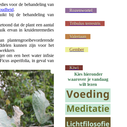
medies voor de behandeling van
oudheid
.
Rozenwortel
uikt bij de behandeling van
Tribulus terrestris
etoond dat de plant een aantal
uik ervan in kruidenremedies
Valeriaan
an plantengroeibevorderende
iddelen kunnen zijn voor het
Gember
rwekkers
er om een heet water infisie
icus asperifolia, in geval van
Kiwi
Kies hieronder
waarover je vandaag
wilt lezen