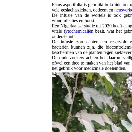
Ficus asperifolia is gebruikt in kruidenre
vele geslachtsziekten, oedeem en
neusverk
De infusie van de wortels is ook gebr
wondinfecties en hoest.
Een Nigeriaanse studie uit 2020 heeft aang
vitale
fytochemicaliën
bezit, wat het gebr
ondersteunt.
De infusie zou echter een reservoir v
bacteriën kunnen zijn, die biocontrolem
beschermen van de planten tegen ziekteve
De onderzoekers achten het daarom veilig
ofwel een thee te maken van het blad van F
het gebruik voor medicinale doeleinden.