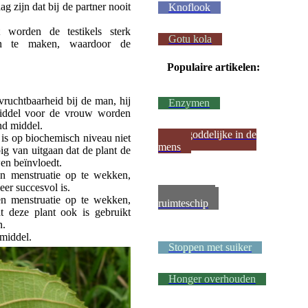
g zijn dat bij de partner nooit
Knoflook
 worden de testikels sterk
Gotu kola
an te maken, waardoor de
Populaire artikelen:
nvruchtbaarheid bij de man, hij
Enzymen
middel voor de vrouw worden
nd middel.
Het goddelijke in de
 is op biochemisch niveau niet
mens
pig van uitgaan dat de plant de
n beïnvloedt.
en menstruatie op te wekken,
er succesvol is.
Metsel een
en menstruatie op te wekken,
ruimteschip
t deze plant ook is gebruikt
n.
middel.
Stoppen met suiker
Honger overhouden