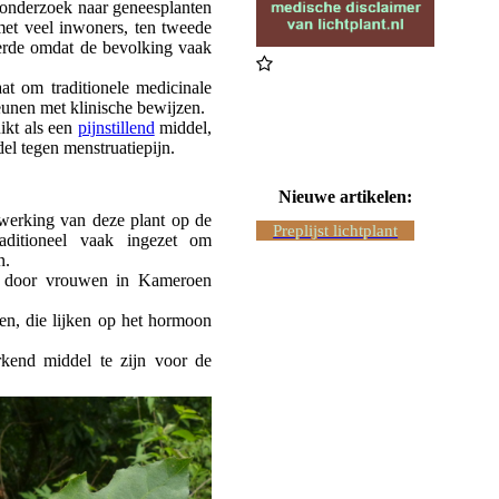
 onderzoek naar geneesplanten
met veel inwoners, ten tweede
 derde omdat de bevolking vaak
at om traditionele medicinale
eunen met klinische bewijzen.
uikt als een
pijnstillend
middel,
el tegen menstruatiepijn.
Nieuwe artikelen:
werking van deze plant op de
Preplijst lichtplant
ditioneel vaak ingezet om
n.
t door vrouwen in Kameroen
ïden, die lijken op het hormoon
rkend middel te zijn voor de