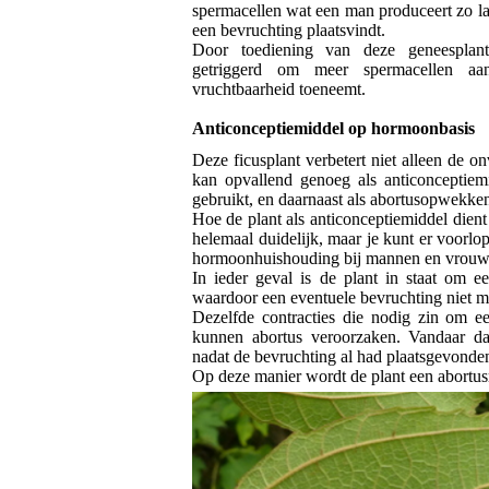
spermacellen wat een man produceert zo laa
een bevruchting plaatsvindt.
Door toediening van deze geneesplant
getriggerd om meer spermacellen a
vruchtbaarheid toeneemt.
Anticonceptiemiddel op hormoonbasis
Deze ficusplant verbetert niet alleen de o
kan opvallend genoeg als anticonceptie
gebruikt, en daarnaast als abortusopwekke
Hoe de plant als anticonceptiemiddel dient
helemaal duidelijk, maar je kunt er voorlo
hormoonhuishouding bij mannen en vrouwe
In ieder geval is de plant in staat om e
waardoor een eventuele bevruchting niet me
Dezelfde contracties die nodig zin om e
kunnen abortus veroorzaken. Vandaar da
nadat de bevruchting al had plaatsgevonde
Op deze manier wordt de plant een abortus