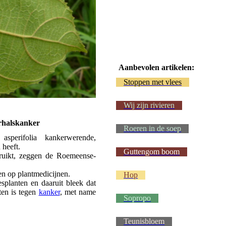
Aanbevolen artikelen:
Stoppen met vlees
Wij zijn rivieren
rhalskanker
Roeren in de soep
sperifolia kankerwerende,
 heeft.
Guttengom boom
ruikt, zeggen de Roemeense-
en op plantmedicijnen.
Hop
planten en daaruit bleek dat
ten is tegen
kanker
, met name
Sopropo
Teunisbloem