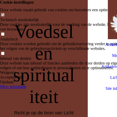
Cookie-instellingen
Deze website maakt gebruik van cookies om bezoekers een optimale ge
Technisch noodzakelijk
Voedsel
Deze cookies zijn noodzakelijk voor de werking van de website, bijvoo
van bezoekers.
Analytisch
Deze cookies worden gebruikt om de gebruikerservaring verder te optim
Artike
en
het volgen van de gebruikersactiviteit op verschillende websites.
Med
Inhoud van derden
Deze website kan inhoud of functies aanbieden die door derden op eige
Artikelen
spiritual
volgen of om hun aanbiedingen te personaliseren en te optimaliseren.
Weigeren
Accepteer alle
Lich
Opslaan
Meer informatie
iteit
Site in
Richt je op de bron van Licht