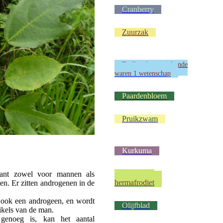
Cranberry
Zuurzak
Taalkunde en wiskunde
waren 1 wetenschap
Paardenbloem
Pruikzwam
Kurkuma
Wij waren
lant zowel voor mannen als
hermafrodiet
n. Er zitten androgenen in de
is ook een androgeen, en wordt
Olijfblad
ikels van de man.
genoeg is, kan het aantal