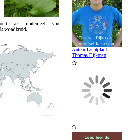
ikt als onderdeel van
als wondkruid.
Auteur Lichtplant
Thomas Dijkman
a