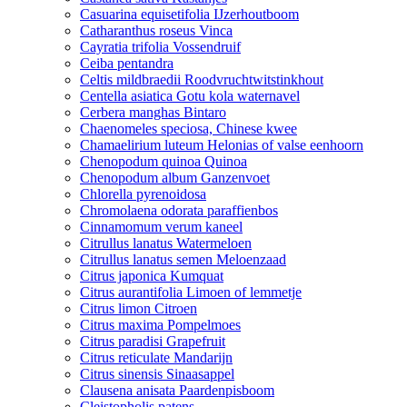
Casuarina equisetifolia IJzerhoutboom
Catharanthus roseus Vinca
Cayratia trifolia Vossendruif
Ceiba pentandra
Celtis mildbraedii Roodvruchtwitstinkhout
Centella asiatica Gotu kola waternavel
Cerbera manghas Bintaro
Chaenomeles speciosa, Chinese kwee
Chamaelirium luteum Helonias of valse eenhoorn
Chenopodum quinoa Quinoa
Chenopodum album Ganzenvoet
Chlorella pyrenoidosa
Chromolaena odorata paraffienbos
Cinnamomum verum kaneel
Citrullus lanatus Watermeloen
Citrullus lanatus semen Meloenzaad
Citrus japonica Kumquat
Citrus aurantifolia Limoen of lemmetje
Citrus limon Citroen
Citrus maxima Pompelmoes
Citrus paradisi Grapefruit
Citrus reticulate Mandarijn
Citrus sinensis Sinaasappel
Clausena anisata Paardenpisboom
Cleistopholis patens