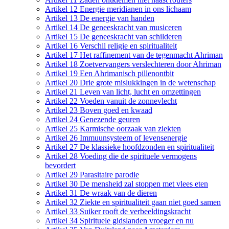
Artikel 12 Energie meridianen in ons lichaam
Artikel 13 De energie van handen
Artikel 14 De geneeskracht van musiceren
Artikel 15 De geneeskracht van schilderen
Artikel 16 Verschil religie en spiritualiteit
Artikel 17 Het raffinement van de tegenmacht Ahriman
Artikel 18 Zoetvervangers verslechteren door Ahriman
Artikel 19 Een Ahrimanisch pillenontbit
Artikel 20 Drie grote mislukkingen in de wetenschap
Artikel 21 Leven van licht, lucht en omzettingen
Artikel 22 Voeden vanuit de zonnevlecht
Artikel 23 Boven goed en kwaad
Artikel 24 Genezende geuren
Artikel 25 Karmische oorzaak van ziekten
Artikel 26 Immuunsysteem of levensenergie
Artikel 27 De klassieke hoofdzonden en spiritualiteit
Artikel 28 Voeding die de spirituele vermogens
bevordert
Artikel 29 Parasitaire parodie
Artikel 30 De mensheid zal stoppen met vlees eten
Artikel 31 De wraak van de dieren
Artikel 32 Ziekte en spiritualiteit gaan niet goed samen
Artikel 33 Suiker rooft de verbeeldingskracht
Artikel 34 Spirituele gidslanden vroeger en nu