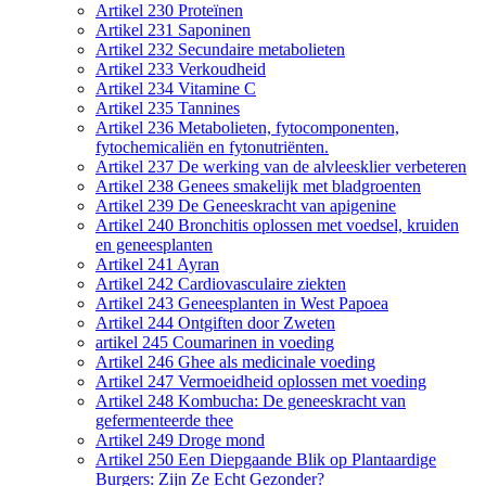
Artikel 230 Proteïnen
Artikel 231 Saponinen
Artikel 232 Secundaire metabolieten
Artikel 233 Verkoudheid
Artikel 234 Vitamine C
Artikel 235 Tannines
Artikel 236 Metabolieten, fytocomponenten,
fytochemicaliën en fytonutriënten.
Artikel 237 De werking van de alvleesklier verbeteren
Artikel 238 Genees smakelijk met bladgroenten
Artikel 239 De Geneeskracht van apigenine
Artikel 240 Bronchitis oplossen met voedsel, kruiden
en geneesplanten
Artikel 241 Ayran
Artikel 242 Cardiovasculaire ziekten
Artikel 243 Geneesplanten in West Papoea
Artikel 244 Ontgiften door Zweten
artikel 245 Coumarinen in voeding
Artikel 246 Ghee als medicinale voeding
Artikel 247 Vermoeidheid oplossen met voeding
Artikel 248 Kombucha: De geneeskracht van
gefermenteerde thee
Artikel 249 Droge mond
Artikel 250 Een Diepgaande Blik op Plantaardige
Burgers: Zijn Ze Echt Gezonder?