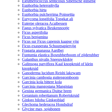
Eleutherococcus senticosus Siberische ginseng
Euphorbia heterophylla
Euphorbia hirta
Euphorbia pulcherrima Poinsettia
Eurycoma longifolia Tongkat ali
Euterpe oleracea Acaibessen
Fagus sylvatica Beukennootje
Ficus asperifolia
Ficus benjamina
Ficus sur Ficus capensis kaapse vijg
Ficus exasperata Schuurpapiervijg
Fragaria ananassa Aardbei
Funtumia elastica Bosrubberboom of zijderubber
Galanthus nivalis Sneeuwklokje
Galinsoga parviflora Kaal knopkruid of klein
knopkruid
Ganoderma lucidum Reishi lakzwam
Garcinia cambogia guttengomboom
Garcinia kola bittere kola
Garcinia mangostana Mangistan
Genista germanica Duitse brem
Geranium robertianum Robertskruid
Ginkgo biloba Ginkgoblad
Glechoma hederacea Hondsdraf
Glycine max, sojabonen