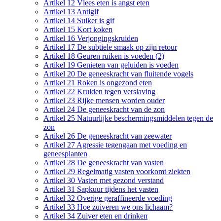
Artikel 12 Vlees eten is angst eten
Artikel 13 Antigif
Artikel 14 Suiker is gif
Artikel 15 Kort koken
Artikel 16 Verjongingskruiden
Artikel 17 De subtiele smaak op zijn retour
Artikel 18 Geuren ruiken is voeden (2)
Artikel 19 Genieten van geluiden is voeden
Artikel 20 De geneeskracht van fluitende vogels
Artikel 21 Roken is ongezond eten
Artikel 22 Kruiden tegen verslaving
Artikel 23 Rijke mensen worden ouder
Artikel 24 De geneeskracht van de zon
Artikel 25 Natuurlijke beschermingsmiddelen tegen de
zon
Artikel 26 De geneeskracht van zeewater
Artikel 27 Agressie tegengaan met voeding en
geneesplanten
Artikel 28 De geneeskracht van vasten
Artikel 29 Regelmatig vasten voorkomt ziekten
Artikel 30 Vasten met gezond verstand
Artikel 31 Sapkuur tijdens het vasten
Artikel 32 Overige geraffineerde voeding
Artikel 33 Hoe zuiveren we ons lichaam?
Artikel 34 Zuiver eten en drinken