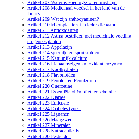
Artikel 207 Water is voedingsstof en medicijn
Artikel 208 Medicinaal voedsel in het land van de
farao's
Artikel 209 Wat zijn anthocyaninen?
Artikel 210 Microplastic zit in ieders lichaam
Artikel 211 Antioxidanten
Artikel 212 Astma bestrijden met medicinale voeding
en geneesplanten
Artikel 213 Appelazijn
Artikel 214 spierpijn en sportkruiden
Artikel 215 Natuurlijk calcium
Artikel 216 Lichaamseigen antioxidant enzymen
Artikel 217 Koolhydraten
Artikel 218 Flavonoïden
Artikel 219 Fenolen en Fenolzuren
Artikel 220 Quercetine
Artikel 221 Essentiële oliën of etherische olie
Artikel 222 Diarree
Artikel 223 Epilepsie
Artikel 224 Diabetes type 1
Artikel 225 Lignanen
Artikel 226 Maagzweer
Artikel 227 Mineralen
Artikel 228 Nutraceuticals
Artikel 229 Pesticiden