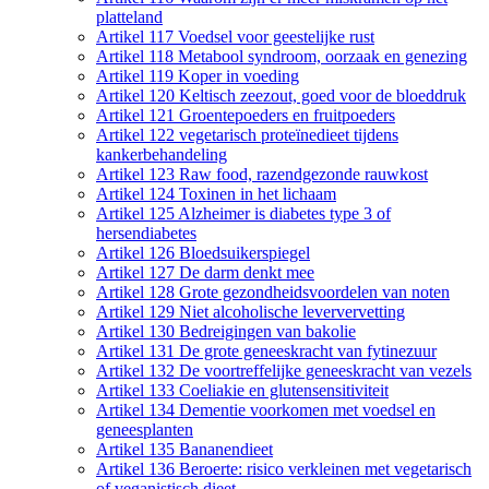
platteland
Artikel 117 Voedsel voor geestelijke rust
Artikel 118 Metabool syndroom, oorzaak en genezing
Artikel 119 Koper in voeding
Artikel 120 Keltisch zeezout, goed voor de bloeddruk
Artikel 121 Groentepoeders en fruitpoeders
Artikel 122 vegetarisch proteïnedieet tijdens
kankerbehandeling
Artikel 123 Raw food, razendgezonde rauwkost
Artikel 124 Toxinen in het lichaam
Artikel 125 Alzheimer is diabetes type 3 of
hersendiabetes
Artikel 126 Bloedsuikerspiegel
Artikel 127 De darm denkt mee
Artikel 128 Grote gezondheidsvoordelen van noten
Artikel 129 Niet alcoholische leververvetting
Artikel 130 Bedreigingen van bakolie
Artikel 131 De grote geneeskracht van fytinezuur
Artikel 132 De voortreffelijke geneeskracht van vezels
Artikel 133 Coeliakie en glutensensitiviteit
Artikel 134 Dementie voorkomen met voedsel en
geneesplanten
Artikel 135 Bananendieet
Artikel 136 Beroerte: risico verkleinen met vegetarisch
of veganistisch dieet