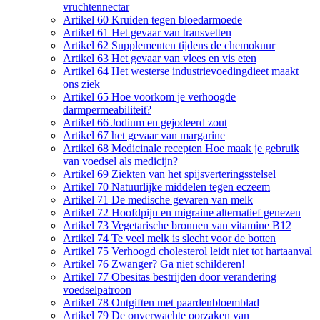
vruchtennectar
Artikel 60 Kruiden tegen bloedarmoede
Artikel 61 Het gevaar van transvetten
Artikel 62 Supplementen tijdens de chemokuur
Artikel 63 Het gevaar van vlees en vis eten
Artikel 64 Het westerse industrievoedingdieet maakt
ons ziek
Artikel 65 Hoe voorkom je verhoogde
darmpermeabiliteit?
Artikel 66 Jodium en gejodeerd zout
Artikel 67 het gevaar van margarine
Artikel 68 Medicinale recepten Hoe maak je gebruik
van voedsel als medicijn?
Artikel 69 Ziekten van het spijsverteringsstelsel
Artikel 70 Natuurlijke middelen tegen eczeem
Artikel 71 De medische gevaren van melk
Artikel 72 Hoofdpijn en migraine alternatief genezen
Artikel 73 Vegetarische bronnen van vitamine B12
Artikel 74 Te veel melk is slecht voor de botten
Artikel 75 Verhoogd cholesterol leidt niet tot hartaanval
Artikel 76 Zwanger? Ga niet schilderen!
Artikel 77 Obesitas bestrijden door verandering
voedselpatroon
Artikel 78 Ontgiften met paardenbloemblad
Artikel 79 De onverwachte oorzaken van