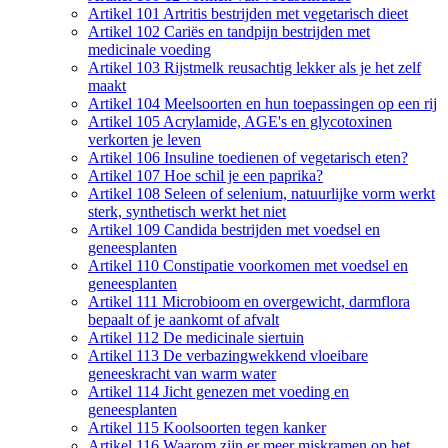
Artikel 101 Artritis bestrijden met vegetarisch dieet
Artikel 102 Cariës en tandpijn bestrijden met
medicinale voeding
Artikel 103 Rijstmelk reusachtig lekker als je het zelf
maakt
Artikel 104 Meelsoorten en hun toepassingen op een rij
Artikel 105 Acrylamide, AGE's en glycotoxinen
verkorten je leven
Artikel 106 Insuline toedienen of vegetarisch eten?
Artikel 107 Hoe schil je een paprika?
Artikel 108 Seleen of selenium, natuurlijke vorm werkt
sterk, synthetisch werkt het niet
Artikel 109 Candida bestrijden met voedsel en
geneesplanten
Artikel 110 Constipatie voorkomen met voedsel en
geneesplanten
Artikel 111 Microbioom en overgewicht, darmflora
bepaalt of je aankomt of afvalt
Artikel 112 De medicinale siertuin
Artikel 113 De verbazingwekkend vloeibare
geneeskracht van warm water
Artikel 114 Jicht genezen met voeding en
geneesplanten
Artikel 115 Koolsoorten tegen kanker
Artikel 116 Waarom zijn er meer miskramen op het