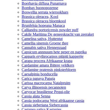
Boerhavia diffusa Punarnava
Bombax buonopozense
Boswellia serrata wierookhars
Brassica oleracea, Kool
Brassica oleracea bloemkool
Brunfelsia hopeana Manaca
Calliandra portoricensis powder puff
Cakile Maritima De geneeskracht van zeeraket
Camelina sativa, Huttentut
Camellia sinensis Groene thee
Cannabis sativa Hennepzaad
Capsicum annnuum hete peper en paprika
Capparis erythrocarpos pitipiti kappertje
Carapa procera Afrikaanse krapa
Cardamine amara Bittere veldkers
Cardamine pratensis pinksterbloem
Caesalpinia bonducella
Carica papaya Papaja
Carissa macrocarpa Natalpruim
Carya illinoensis pecannoten
Caryocar brasiliense Pequi-olie
Cassia alata Senna
Cassia podocarpa West afrikaanse cassia
Cassia sieberiana Siebercassia
Castanea sativa Kastanjes