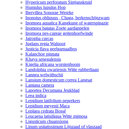
Hypericum perforatum Sintjanskruid
Humulus lupulus Hop
Ibervillea Sonorae Wereke
Inonotus obliquus , Chaga, berkenschijnzwam
Ipomoea aquatica Kangkung of waterspinazie
Ipomoea batatas Zoete aardappelen
Ipomoea pes-caprae geitenhoefwinde
Jatropha curcas
Juglans regia Walnoot
Justicia flava geelgarnaalbos
Kalanchoe pinnata
Khaya senegalensis
Kigelia africana worstenboom
Landolphia owariensis Witte rubberliaan
Lannea welwithschii
Lansium domesticum correa Langsat
Lantana camera
Laportea Decumana Jeukblad
Leea indica
Lepidium latifolium peperkers
Lepidium meyenii Maca
Leplaea cedrata Bossé
Leucaena latisiliqua Witte mimosa
Ligusticum chuanxiong
Linum usitatissimum Lijnzaad of vlaszaad