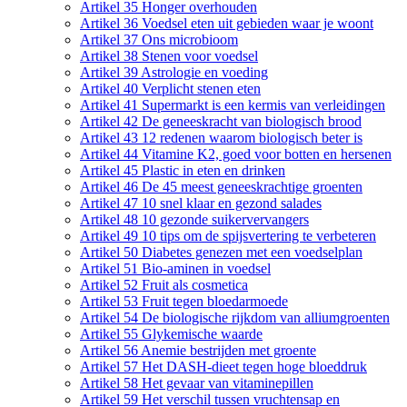
Artikel 35 Honger overhouden
Artikel 36 Voedsel eten uit gebieden waar je woont
Artikel 37 Ons microbioom
Artikel 38 Stenen voor voedsel
Artikel 39 Astrologie en voeding
Artikel 40 Verplicht stenen eten
Artikel 41 Supermarkt is een kermis van verleidingen
Artikel 42 De geneeskracht van biologisch brood
Artikel 43 12 redenen waarom biologisch beter is
Artikel 44 Vitamine K2, goed voor botten en hersenen
Artikel 45 Plastic in eten en drinken
Artikel 46 De 45 meest geneeskrachtige groenten
Artikel 47 10 snel klaar en gezond salades
Artikel 48 10 gezonde suikervervangers
Artikel 49 10 tips om de spijsvertering te verbeteren
Artikel 50 Diabetes genezen met een voedselplan
Artikel 51 Bio-aminen in voedsel
Artikel 52 Fruit als cosmetica
Artikel 53 Fruit tegen bloedarmoede
Artikel 54 De biologische rijkdom van alliumgroenten
Artikel 55 Glykemische waarde
Artikel 56 Anemie bestrijden met groente
Artikel 57 Het DASH-dieet tegen hoge bloeddruk
Artikel 58 Het gevaar van vitaminepillen
Artikel 59 Het verschil tussen vruchtensap en