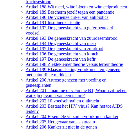
fructosesiroop
Artikel 188 Wit meel, witte bloem en witmeelproducten
Artikel 189 Bescherm jezelf tegen een pandemie
Artikel 190 De vicieuze cirkel van antibiotica
Artikel 191 Insulineresistentie
Artikel 192 De geneeskracht van gefermenteerd
voedsel
Artikel 193 De geneeskracht van zuurdesembrood
Artikel 194 De geneeskracht van miso
Artikel 195 De geneeskracht van zuurkool
Artikel 196 De geneeskracht van kimchi
Artikel 197 De geneeskracht van kefir
Artikel 198 Ziektekiementheorie versus terreintheorie
Artikel 199 Blaasontsteking voorkomen en genezen
met natuurlijke middelen
Artikel 200 Artrose genezen met voeding en
geneesplanten
Artikel 201 Thiamine of vitamine B1, Waarin zit het en
wat zijn gevaren van een tekort?
Artikel 202 10 voedselmythen ontkracht
Artikel 203 Bestaat het HIV virus? Kan het tot AIDS
leiden?
Artikel 204 Essentiële vetzuren voorkomen kanker
Artikel 205 Het gevaar van aspartaam
Artikel 206 Kanker zit niet in de genen