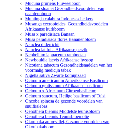
Mucuna pruriens Fluweelboon
Mucuna sloanei Gezondheidsvoordelen van
paardenoboon
Muntingia calabura Indonesische kers
Musanga cecropioides, Geozndheidsvoodelen
Afrikaanse kurkboom
Musa x paradisiaca Banaan
Musa paradisiaca flores Bananenbloem
Nauclea diderrichii
Nauclea latifolia Afrikaanse perzik
Nephelium lappaceum ramboetan
Newbouldia laevis Afrikaanse hyssop
Nicotiana tabacum Gezondheidsnadelen van het
voormalig medicijn tabak
Nigella sativa Zwarte komijnzaad
Ocimum americanum Amerikaanse Basilicum
Ocimum gratissimum Afrikaanse basilicum
Ocimum x Africanum Citroenbasilicum
Ocimum sanctum, Heilige basilicum of Tulsi
Oncoba spinosa de gezonde voordelen van
snuifkalebas
Oenothera biennis Middelste teunisbloem
Oenothera biennis Teunisbloemolie
Okoubaka aubrevillei, Gezonde voordelen van
Okoubakaboom