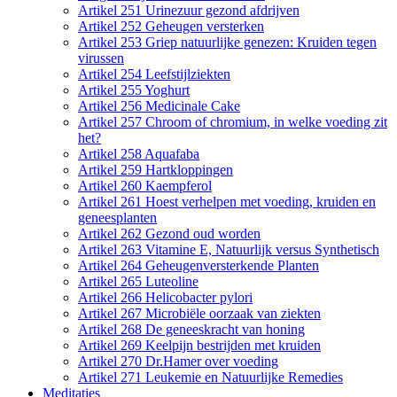
Artikel 251 Urinezuur gezond afdrijven
Artikel 252 Geheugen versterken
Artikel 253 Griep natuurlijke genezen: Kruiden tegen
virussen
Artikel 254 Leefstijlziekten
Artikel 255 Yoghurt
Artikel 256 Medicinale Cake
Artikel 257 Chroom of chromium, in welke voeding zit
het?
Artikel 258 Aquafaba
Artikel 259 Hartkloppingen
Artikel 260 Kaempferol
Artikel 261 Hoest verhelpen met voeding, kruiden en
geneesplanten
Artikel 262 Gezond oud worden
Artikel 263 Vitamine E, Natuurlijk versus Synthetisch
Artikel 264 Geheugenversterkende Planten
Artikel 265 Luteoline
Artikel 266 Helicobacter pylori
Artikel 267 Microbiële oorzaak van ziekten
Artikel 268 De geneeskracht van honing
Artikel 269 Keelpijn bestrijden met kruiden
Artikel 270 Dr.Hamer over voeding
Artikel 271 Leukemie en Natuurlijke Remedies
Meditaties