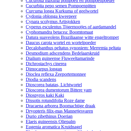
Cucurbita maxima pompoen en pompoenpoeder
Cucurbita pepo semen Pompoenpitten
Curcuma longa Kurkuma of geelwortel
Cydonia oblonga kweepeer
Cynara scolymus Artisjokken
Cyperus esculentus Tijgernootjes of aardamandel
Cyphomandra betacea: Boomtomaat
Datura suaveolens Braziliaanse witte engeltrompet
Daucus carota wortel en wortelpoeder
Decalobanthus peltatus synoniem: Merremia peltata
Desmodium adscendens Bedelaarskruid
Dialium guineense Fluweeltamarinde
Dichrostachys cinerea
Dimocarpus longan
Dioclea reflexa Zeeportemonnee
Diodia scandens
Dioscorea batatas, Lichtwortel
Dioscorea dumentorum Bittere yam
Diospyros kaki Kaki
Dissotis rotundifolia Roze dame
Dracaena arborea Boomachtige draak
Dryopteris filix-mas Mannetjesvaren
Durio zibethinus Doerian
Elaeis guineensis Oliepalm
Eugenia aromatica Kruidnagel