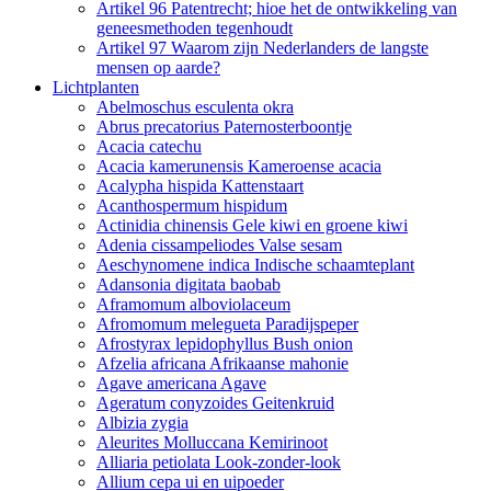
Artikel 96 Patentrecht; hioe het de ontwikkeling van
geneesmethoden tegenhoudt
Artikel 97 Waarom zijn Nederlanders de langste
mensen op aarde?
Lichtplanten
Abelmoschus esculenta okra
Abrus precatorius Paternosterboontje
Acacia catechu
Acacia kamerunensis Kameroense acacia
Acalypha hispida Kattenstaart
Acanthospermum hispidum
Actinidia chinensis Gele kiwi en groene kiwi
Adenia cissampeliodes Valse sesam
Aeschynomene indica Indische schaamteplant
Adansonia digitata baobab
Aframomum alboviolaceum
Afromomum melegueta Paradijspeper
Afrostyrax lepidophyllus Bush onion
Afzelia africana Afrikaanse mahonie
Agave americana Agave
Ageratum conyzoides Geitenkruid
Albizia zygia
Aleurites Molluccana Kemirinoot
Alliaria petiolata Look-zonder-look
Allium cepa ui en uipoeder