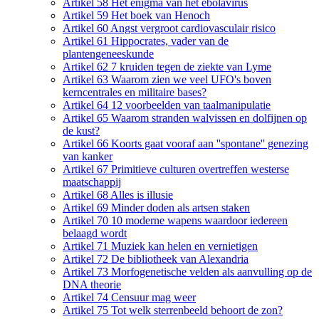
Artikel 58 Het enigma van het ebolavirus
Artikel 59 Het boek van Henoch
Artikel 60 Angst vergroot cardiovasculair risico
Artikel 61 Hippocrates, vader van de
plantengeneeskunde
Artikel 62 7 kruiden tegen de ziekte van Lyme
Artikel 63 Waarom zien we veel UFO's boven
kerncentrales en militaire bases?
Artikel 64 12 voorbeelden van taalmanipulatie
Artikel 65 Waarom stranden walvissen en dolfijnen op
de kust?
Artikel 66 Koorts gaat vooraf aan ''spontane'' genezing
van kanker
Artikel 67 Primitieve culturen overtreffen westerse
maatschappij
Artikel 68 Alles is illusie
Artikel 69 Minder doden als artsen staken
Artikel 70 10 moderne wapens waardoor iedereen
belaagd wordt
Artikel 71 Muziek kan helen en vernietigen
Artikel 72 De bibliotheek van Alexandria
Artikel 73 Morfogenetische velden als aanvulling op de
DNA theorie
Artikel 74 Censuur mag weer
Artikel 75 Tot welk sterrenbeeld behoort de zon?