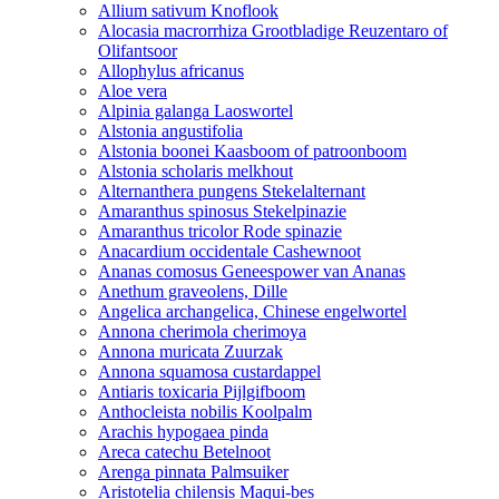
Allium sativum Knoflook
Alocasia macrorrhiza Grootbladige Reuzentaro of
Olifantsoor
Allophylus africanus
Aloe vera
Alpinia galanga Laoswortel
Alstonia angustifolia
Alstonia boonei Kaasboom of patroonboom
Alstonia scholaris melkhout
Alternanthera pungens Stekelalternant
Amaranthus spinosus Stekelpinazie
Amaranthus tricolor Rode spinazie
Anacardium occidentale Cashewnoot
Ananas comosus Geneespower van Ananas
Anethum graveolens, Dille
Angelica archangelica, Chinese engelwortel
Annona cherimola cherimoya
Annona muricata Zuurzak
Annona squamosa custardappel
Antiaris toxicaria Pijlgifboom
Anthocleista nobilis Koolpalm
Arachis hypogaea pinda
Areca catechu Betelnoot
Arenga pinnata Palmsuiker
Aristotelia chilensis Maqui-bes