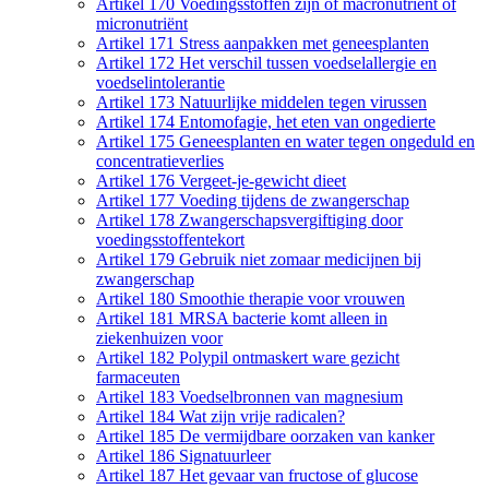
Artikel 170 Voedingsstoffen zijn of macronutriënt of
micronutriënt
Artikel 171 Stress aanpakken met geneesplanten
Artikel 172 Het verschil tussen voedselallergie en
voedselintolerantie
Artikel 173 Natuurlijke middelen tegen virussen
Artikel 174 Entomofagie, het eten van ongedierte
Artikel 175 Geneesplanten en water tegen ongeduld en
concentratieverlies
Artikel 176 Vergeet-je-gewicht dieet
Artikel 177 Voeding tijdens de zwangerschap
Artikel 178 Zwangerschapsvergiftiging door
voedingsstoffentekort
Artikel 179 Gebruik niet zomaar medicijnen bij
zwangerschap
Artikel 180 Smoothie therapie voor vrouwen
Artikel 181 MRSA bacterie komt alleen in
ziekenhuizen voor
Artikel 182 Polypil ontmaskert ware gezicht
farmaceuten
Artikel 183 Voedselbronnen van magnesium
Artikel 184 Wat zijn vrije radicalen?
Artikel 185 De vermijdbare oorzaken van kanker
Artikel 186 Signatuurleer
Artikel 187 Het gevaar van fructose of glucose