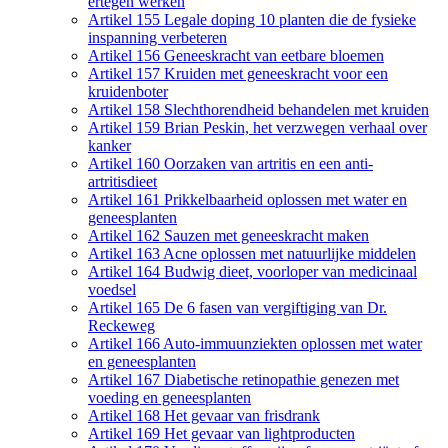
ertegen werken
Artikel 155 Legale doping 10 planten die de fysieke
inspanning verbeteren
Artikel 156 Geneeskracht van eetbare bloemen
Artikel 157 Kruiden met geneeskracht voor een
kruidenboter
Artikel 158 Slechthorendheid behandelen met kruiden
Artikel 159 Brian Peskin, het verzwegen verhaal over
kanker
Artikel 160 Oorzaken van artritis en een anti-
artritisdieet
Artikel 161 Prikkelbaarheid oplossen met water en
geneesplanten
Artikel 162 Sauzen met geneeskracht maken
Artikel 163 Acne oplossen met natuurlijke middelen
Artikel 164 Budwig dieet, voorloper van medicinaal
voedsel
Artikel 165 De 6 fasen van vergiftiging van Dr.
Reckeweg
Artikel 166 Auto-immuunziekten oplossen met water
en geneesplanten
Artikel 167 Diabetische retinopathie genezen met
voeding en geneesplanten
Artikel 168 Het gevaar van frisdrank
Artikel 169 Het gevaar van lightproducten