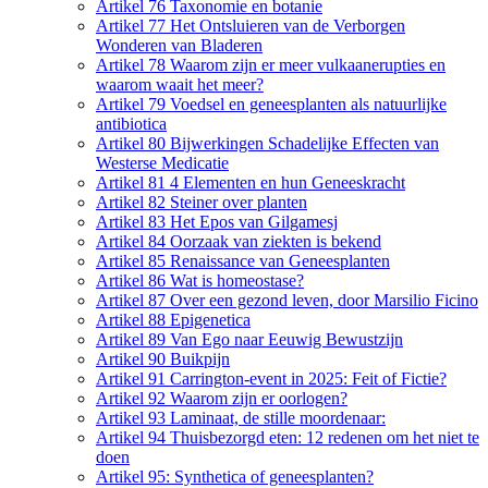
Artikel 76 Taxonomie en botanie
Artikel 77 Het Ontsluieren van de Verborgen
Wonderen van Bladeren
Artikel 78 Waarom zijn er meer vulkaanerupties en
waarom waait het meer?
Artikel 79 Voedsel en geneesplanten als natuurlijke
antibiotica
Artikel 80 Bijwerkingen Schadelijke Effecten van
Westerse Medicatie
Artikel 81 4 Elementen en hun Geneeskracht
Artikel 82 Steiner over planten
Artikel 83 Het Epos van Gilgamesj
Artikel 84 Oorzaak van ziekten is bekend
Artikel 85 Renaissance van Geneesplanten
Artikel 86 Wat is homeostase?
Artikel 87 Over een gezond leven, door Marsilio Ficino
Artikel 88 Epigenetica
Artikel 89 Van Ego naar Eeuwig Bewustzijn
Artikel 90 Buikpijn
Artikel 91 Carrington-event in 2025: Feit of Fictie?
Artikel 92 Waarom zijn er oorlogen?
Artikel 93 Laminaat, de stille moordenaar:
Artikel 94 Thuisbezorgd eten: 12 redenen om het niet te
doen
Artikel 95: Synthetica of geneesplanten?