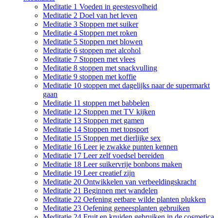
Meditatie 1 Voeden in geestesvolheid
Meditatie 2 Doel van het leven
Meditatie 3 Stoppen met suiker
Meditatie 4 Stoppen met roken
Meditatie 5 Stoppen met blowen
Meditatie 6 stoppen met alcohol
Meditatie 7 Stoppen met vlees
Meditatie 8 stoppen met snackvulling
Meditatie 9 stoppen met koffie
Meditatie 10 stoppen met dagelijks naar de supermarkt
gaan
Meditatie 11 stoppen met babbelen
Meditatie 12 Stoppen met TV kijken
Meditatie 13 Stoppen met gamen
Meditatie 14 Stoppen met topsport
Meditatie 15 Stoppen met dierlijke sex
Meditatie 16 Leer je zwakke punten kennen
Meditatie 17 Leer zelf voedsel bereiden
Meditatie 18 Leer suikervrije bonbons maken
Meditatie 19 Leer creatief zijn
Meditatie 20 Ontwikkelen van verbeeldingskracht
Meditatie 21 Beginnen met wandelen
Meditatie 22 Oefening eetbare wilde planten plukken
Meditatie 23 Oefening geneesplanten gebruiken
Meditatie 24 Fruit en kruiden gebruiken in de cosmetica