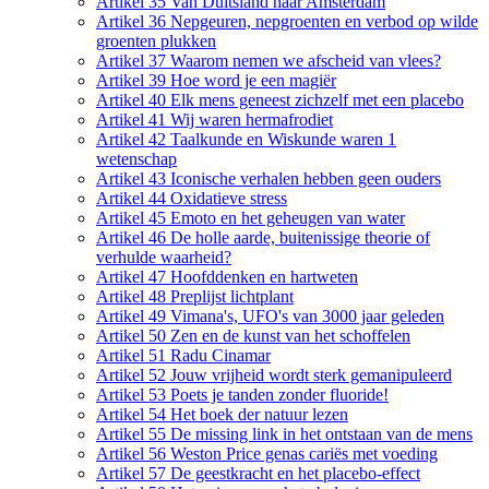
Artikel 35 Van Duitsland naar Amsterdam
Artikel 36 Nepgeuren, nepgroenten en verbod op wilde
groenten plukken
Artikel 37 Waarom nemen we afscheid van vlees?
Artikel 39 Hoe word je een magiër
Artikel 40 Elk mens geneest zichzelf met een placebo
Artikel 41 Wij waren hermafrodiet
Artikel 42 Taalkunde en Wiskunde waren 1
wetenschap
Artikel 43 Iconische verhalen hebben geen ouders
Artikel 44 Oxidatieve stress
Artikel 45 Emoto en het geheugen van water
Artikel 46 De holle aarde, buitenissige theorie of
verhulde waarheid?
Artikel 47 Hoofddenken en hartweten
Artikel 48 Preplijst lichtplant
Artikel 49 Vimana's, UFO's van 3000 jaar geleden
Artikel 50 Zen en de kunst van het schoffelen
Artikel 51 Radu Cinamar
Artikel 52 Jouw vrijheid wordt sterk gemanipuleerd
Artikel 53 Poets je tanden zonder fluoride!
Artikel 54 Het boek der natuur lezen
Artikel 55 De missing link in het ontstaan van de mens
Artikel 56 Weston Price genas cariës met voeding
Artikel 57 De geestkracht en het placebo-effect