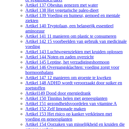
Artikel 137 Obesitas genezen met water
Artikel 138 Het vegetarische paleo-dieet
Artikel 139 Voeding en humeur, gemoed en mentale
ziekten
Artikel 140 Tryptofaan, een belangrijk essentieel
aminozuur
Artikel 141 11 manieren om plastic te consumeren
Artikel 142 15 voorbeelden van gebruik van medicinale
voeding
Artikel 143 Luchtwegenziekten met kruiden oplossen
Artikel 144 Noten en zaden overzicht
Artikel 145 Leptine, het verzadigingshormoon
Artikel 146 Overgangsklachten: voeding zorgt voor
hormoonbalans
Artikel 147 12 manieren om groente te kweken
Artikel 148 ADHD wordt veroorzaakt door suiker en
zoetstoffen
Artikel149 Dood door energiedrank
Artikel 150 Tinnitus helen met geneesplanten
Artikel 151 gezondheidsvoordelen van vitamine A
Artikel 152 Zelf limonade maken
Artikel 153 Het risico op kanker verkleinen met
voeding en geneesplanten
Artikel 154 Oorzaken van misselijkheid en kruiden die