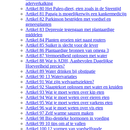
aderverkalking
Artikel 80 Het Paleo-dieet, eten zoals in de Steentijd
Artikel 81 Papaja is mogelijkerwijs een kankermedicijn
Artikel 82 Parkinson bestrijden met voedsel en
geneesplanten
Artikel 83 Depressie tegengaan met plantaardige
middelen
Artikel 84 Planten groeien niet naast routers
Artikel 85 Suiker is slecht voor de lever
Artikel 86 Plantaardige bronnen van omega 3
Artikel 87 Vermoeidheid oplossen met water
Artikel 88 Wat is ADH, Aanbevolen Dagelijkse
Hoeveelheid precies?
Artikel 89 Water drinken bij obstipatie
Artikel 90 13 Watervariaties
Artikel 91 Wat zijn welvaartsziekten?
Artikel 92 Slaaptekort oplossen met water en kruiden
Artikel 93 Wat je moet weten over kip eten
Artikel 94 Wat je moet weten over eieren eten
Artikel 95 Wat je moet weten over varkens eten
Artikel 96 wat je moet weten over vis eten
Artikel 97 Zelf warme sauzen maken
Artikel 98 Bio-dentieke hormonen in voeding
Artikel 99 10 tips om af te vallen
Artikel 100 12 vormen van voedselfraude