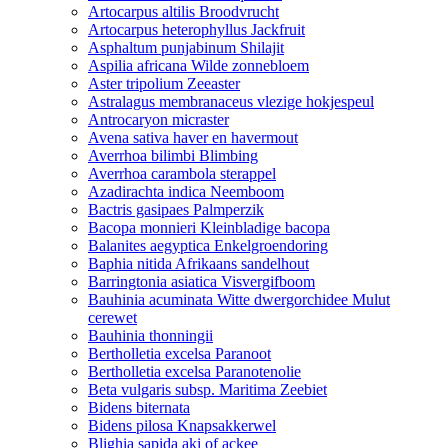
Artocarpus altilis Broodvrucht
Artocarpus heterophyllus Jackfruit
Asphaltum punjabinum Shilajit
Aspilia africana Wilde zonnebloem
Aster tripolium Zeeaster
Astralagus membranaceus vlezige hokjespeul
Antrocaryon micraster
Avena sativa haver en havermout
Averrhoa bilimbi Blimbing
Averrhoa carambola sterappel
Azadirachta indica Neemboom
Bactris gasipaes Palmperzik
Bacopa monnieri Kleinbladige bacopa
Balanites aegyptica Enkelgroendoring
Baphia nitida Afrikaans sandelhout
Barringtonia asiatica Visvergifboom
Bauhinia acuminata Witte dwergorchidee Mulut
cerewet
Bauhinia thonningii
Bertholletia excelsa Paranoot
Bertholletia excelsa Paranotenolie
Beta vulgaris subsp. Maritima Zeebiet
Bidens biternata
Bidens pilosa Knapsakkerwel
Blighia sapida aki of ackee