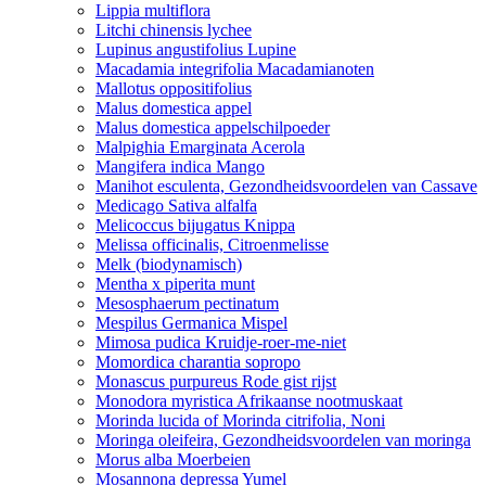
Lippia multiflora
Litchi chinensis lychee
Lupinus angustifolius Lupine
Macadamia integrifolia Macadamianoten
Mallotus oppositifolius
Malus domestica appel
Malus domestica appelschilpoeder
Malpighia Emarginata Acerola
Mangifera indica Mango
Manihot esculenta, Gezondheidsvoordelen van Cassave
Medicago Sativa alfalfa
Melicoccus bijugatus Knippa
Melissa officinalis, Citroenmelisse
Melk (biodynamisch)
Mentha x piperita munt
Mesosphaerum pectinatum
Mespilus Germanica Mispel
Mimosa pudica Kruidje-roer-me-niet
Momordica charantia sopropo
Monascus purpureus Rode gist rijst
Monodora myristica Afrikaanse nootmuskaat
Morinda lucida of Morinda citrifolia, Noni
Moringa oleifeira, Gezondheidsvoordelen van moringa
Morus alba Moerbeien
Mosannona depressa Yumel