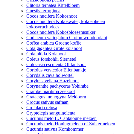
Clitoria ternatea Kittelbloem
Cnestis ferruginea
Cocos nucifera Kokosnoot
Cocos nucifera Kokoswater, kokosolie en
kokosvruchtvlees
Cocos nucifera Kokosbloesemsuiker
Codiaeum variegatum Croton wonderplant
Coffea arabica Groene koffie
Cola gigantea Grote kolanoot
Cola nitida Kolanoot
Coleus forskohlii Siernetel
Colocasia esculenta Olifantsoor
Coriolus versicolor Elfenbankje
Corydalis cava holwortel
Corylus avellana Hazelnoot
Corynanthe pachyceras Yohimbe
Crambe maritima zeekool
Crataegus monogyna Meidoorn
Crocus sativus safraan
Crotalaria retusa
Cryptolepis sanguinolenta
Cucumis melo L. Cantaloupe meloen
Cucumis melo Honingmeloen of Suikermeloen
Cucumis sativus Komkommer