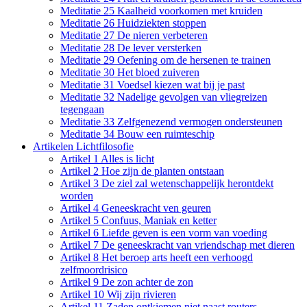
Meditatie 25 Kaalheid voorkomen met kruiden
Meditatie 26 Huidziekten stoppen
Meditatie 27 De nieren verbeteren
Meditatie 28 De lever versterken
Meditatie 29 Oefening om de hersenen te trainen
Meditatie 30 Het bloed zuiveren
Meditatie 31 Voedsel kiezen wat bij je past
Meditatie 32 Nadelige gevolgen van vliegreizen
tegengaan
Meditatie 33 Zelfgenezend vermogen ondersteunen
Meditatie 34 Bouw een ruimteschip
Artikelen Lichtfilosofie
Artikel 1 Alles is licht
Artikel 2 Hoe zijn de planten ontstaan
Artikel 3 De ziel zal wetenschappelijk herontdekt
worden
Artikel 4 Geneeskracht ven geuren
Artikel 5 Confuus, Maniak en ketter
Artikel 6 Liefde geven is een vorm van voeding
Artikel 7 De geneeskracht van vriendschap met dieren
Artikel 8 Het beroep arts heeft een verhoogd
zelfmoordrisico
Artikel 9 De zon achter de zon
Artikel 10 Wij zijn rivieren
Artikel 11 Zaden ontkiemen niet naast routers